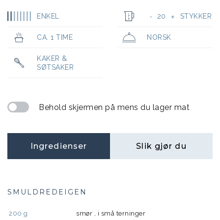
ENKEL
20
STYKKER
-
+
CA. 1 TIME
NORSK
KAKER &
SØTSAKER
Behold skjermen på mens du lager mat
Ingredienser
Slik gjør du
SMULDREDEIGEN
200
g
smør , i små terninger