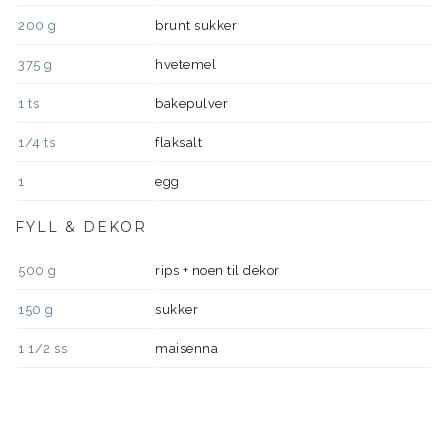
200
g
brunt sukker
375
g
hvetemel
1
ts
bakepulver
1/4
ts
flaksalt
1
egg
FYLL & DEKOR
500
g
rips + noen til dekor
150
g
sukker
1 1/2
ss
maisenna