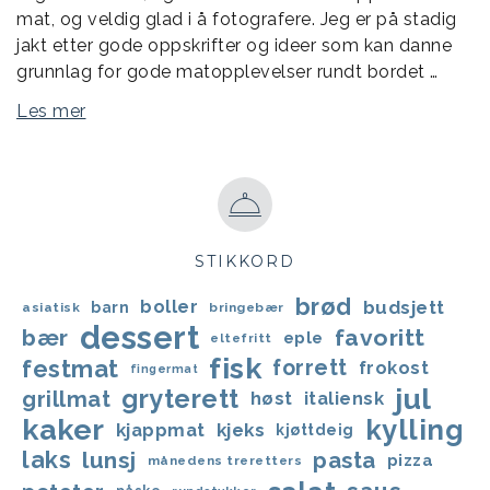
mat, og veldig glad i å fotografere. Jeg er på stadig
jakt etter gode oppskrifter og ideer som kan danne
grunnlag for gode matopplevelser rundt bordet …
Les mer
STIKKORD
brød
boller
budsjett
barn
asiatisk
bringebær
dessert
bær
favoritt
eple
eltefritt
fisk
festmat
forrett
frokost
fingermat
jul
gryterett
grillmat
høst
italiensk
kaker
kylling
kjappmat
kjeks
kjøttdeig
laks
lunsj
pasta
pizza
månedens treretters