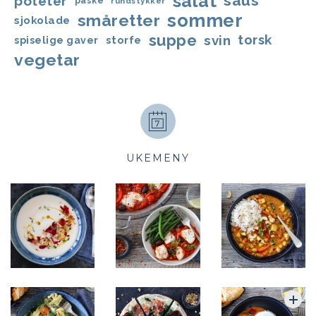
salat
saus
poteter
påske
rundstykker
sommer
småretter
sjokolade
suppe
svin
torsk
storfe
spiselige gaver
vegetar
UKEMENY