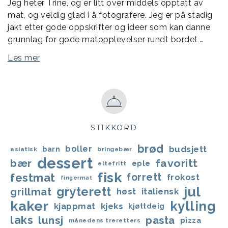
Jeg heter Trine, og er litt over middels opptatt av
mat, og veldig glad i å fotografere. Jeg er på stadig
jakt etter gode oppskrifter og ideer som kan danne
grunnlag for gode matopplevelser rundt bordet …
Les mer
STIKKORD
brød
boller
budsjett
barn
asiatisk
bringebær
dessert
bær
favoritt
eple
eltefritt
fisk
festmat
forrett
frokost
fingermat
jul
gryterett
grillmat
høst
italiensk
kaker
kylling
kjappmat
kjeks
kjøttdeig
laks
lunsj
pasta
pizza
månedens treretters