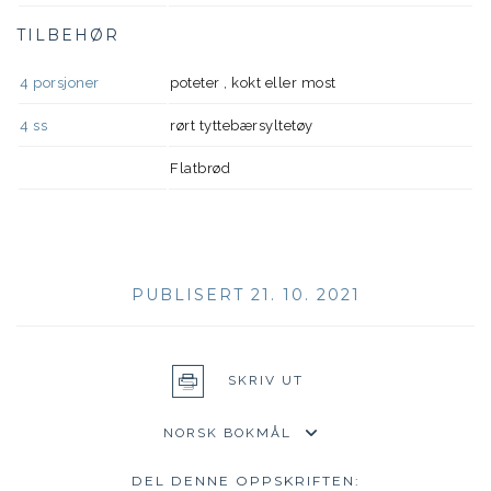
TILBEHØR
4
porsjoner
poteter , kokt eller most
4
ss
rørt tyttebærsyltetøy
Flatbrød
PUBLISERT 21. 10. 2021
SKRIV UT
DEL DENNE OPPSKRIFTEN: