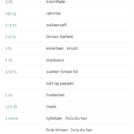
3
dl
kremfløte
150
g
rømme
2-3
ss
solbærsaft
1-2
ts
timian (tørket)
1
ts
einerbær , knust
1
ss
soyasaus
1/2
ts
sukker (smak til)
salt og pepper
1
ss
hvetemel
1/2
dl
melk
1
neve
tyttebær , hvis du har
frisk timian , hvis du har