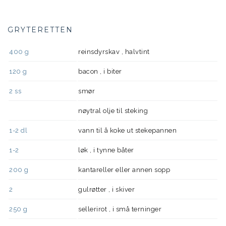
GRYTERETTEN
400
g
reinsdyrskav , halvtint
120
g
bacon , i biter
2
ss
smør
nøytral olje til steking
1-2
dl
vann til å koke ut stekepannen
1-2
løk , i tynne båter
200
g
kantareller eller annen sopp
2
gulrøtter , i skiver
250
g
sellerirot , i små terninger