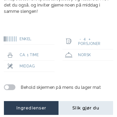
det du også, og inviter gjerne noen på middag i
samme slengen!
ENKEL
4
-
+
PORSJONER
CA. 1 TIME
NORSK
MIDDAG
Behold skjermen på mens du lager mat
Ingredienser
Slik gjør du