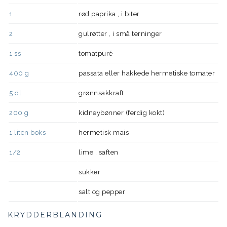
1
rød paprika , i biter
2
gulrøtter , i små terninger
1
ss
tomatpuré
400
g
passata eller hakkede hermetiske tomater
5
dl
grønnsakkraft
200
g
kidneybønner (ferdig kokt)
1
liten boks
hermetisk mais
1/2
lime , saften
sukker
salt og pepper
KRYDDERBLANDING