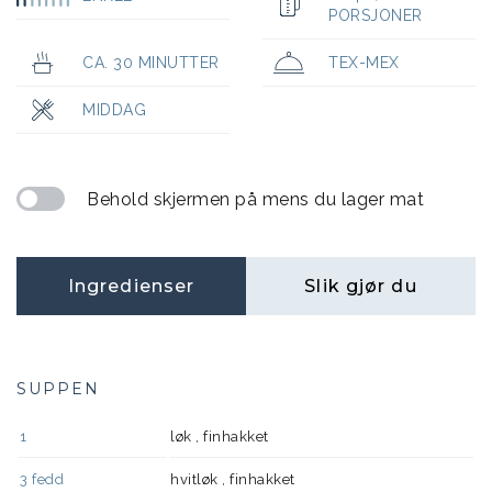
PORSJONER
CA. 30 MINUTTER
TEX-MEX
MIDDAG
Behold skjermen på mens du lager mat
Ingredienser
Slik gjør du
SUPPEN
1
løk , finhakket
3
fedd
hvitløk , finhakket