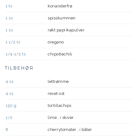
1
ts
korianderfrø
1
ss
spisskummen
1
ss
røkt paprikapulver
1 1/2
ts
oregano
1/4-1/2
ts
chipotlechili
TILBEHØR
4
ss
lettrømme
4
ss
revet ost
150
g
tortillachips
1/2
lime , i skiver
8
cherrytomater , i båter