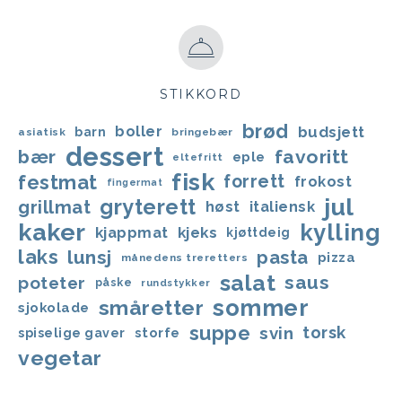
STIKKORD
brød
boller
budsjett
barn
asiatisk
bringebær
dessert
bær
favoritt
eple
eltefritt
fisk
festmat
forrett
frokost
fingermat
jul
gryterett
grillmat
høst
italiensk
kaker
kylling
kjappmat
kjeks
kjøttdeig
laks
lunsj
pasta
pizza
månedens treretters
salat
saus
poteter
påske
rundstykker
sommer
småretter
sjokolade
suppe
svin
torsk
storfe
spiselige gaver
vegetar