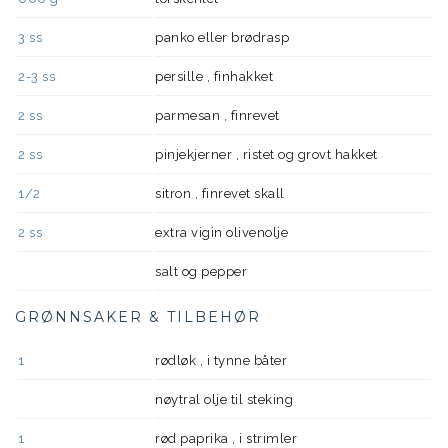
3
ss
panko eller brødrasp
2-3
ss
persille , finhakket
2
ss
parmesan , finrevet
2
ss
pinjekjerner , ristet og grovt hakket
1/2
sitron , finrevet skall
2
ss
extra vigin olivenolje
salt og pepper
GRØNNSAKER & TILBEHØR
1
rødløk , i tynne båter
nøytral olje til steking
1
rød paprika , i strimler