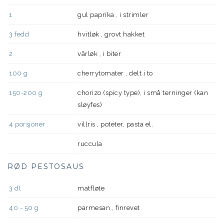
1
gul paprika , i strimler
3
fedd
hvitløk , grovt hakket
2
vårløk , i biter
100
g
cherrytomater , delt i to
150-200
g
chorizo (spicy type), i små terninger (kan
sløyfes)
4
porsjoner
villris , poteter, pasta el.
ruccula
RØD PESTOSAUS
3
dl
matfløte
40 - 50
g
parmesan , finrevet