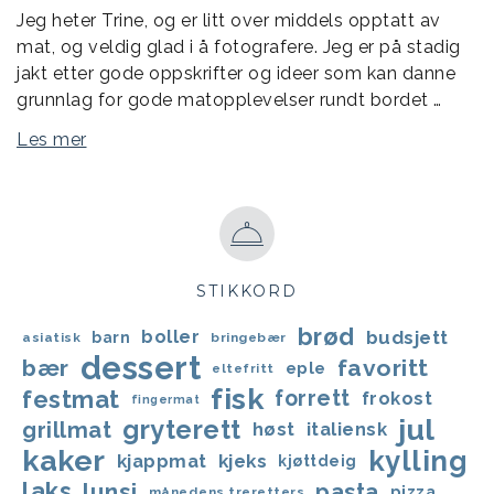
Jeg heter Trine, og er litt over middels opptatt av
mat, og veldig glad i å fotografere. Jeg er på stadig
jakt etter gode oppskrifter og ideer som kan danne
grunnlag for gode matopplevelser rundt bordet …
Les mer
STIKKORD
brød
boller
budsjett
barn
asiatisk
bringebær
dessert
bær
favoritt
eple
eltefritt
fisk
festmat
forrett
frokost
fingermat
jul
gryterett
grillmat
høst
italiensk
kaker
kylling
kjappmat
kjeks
kjøttdeig
laks
lunsj
pasta
pizza
månedens treretters