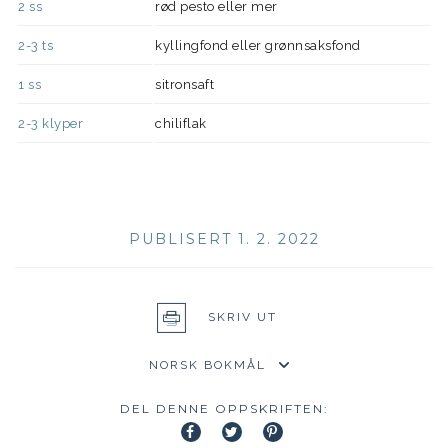
2
ss
rød pesto eller mer
2-3
ts
kyllingfond eller grønnsaksfond
1
ss
sitronsaft
2-3
klyper
chiliflak
PUBLISERT 1. 2. 2022
SKRIV UT
DEL DENNE OPPSKRIFTEN: