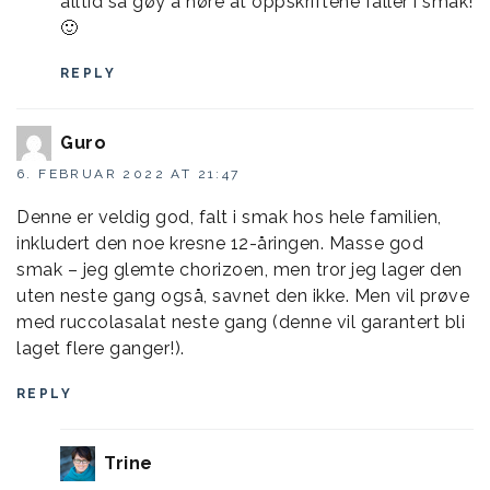
alltid så gøy å høre at oppskriftene faller i smak!
🙂
REPLY
Guro
6. FEBRUAR 2022 AT 21:47
Denne er veldig god, falt i smak hos hele familien,
inkludert den noe kresne 12-åringen. Masse god
smak – jeg glemte chorizoen, men tror jeg lager den
uten neste gang også, savnet den ikke. Men vil prøve
med ruccolasalat neste gang (denne vil garantert bli
laget flere ganger!).
REPLY
Trine