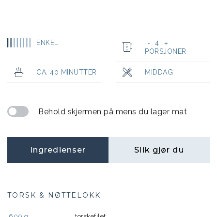
ENKEL
4
-
+
PORSJONER
CA. 40 MINUTTER
MIDDAG
Behold skjermen på mens du lager mat
Ingredienser
Slik gjør du
TORSK & NØTTELOKK
600
g
torskefilet