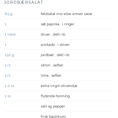
JORDBÆRSALAT
65
g
feldsalat mix eller annen salat
1
søt paprika , i ringer
1
neve
druer , delt i to
1
avokado , i skiver
150
g
jordbær , delt i to
1/2
sitron , saften
1/2
lime , saften
1-2
ss
extra virgin olivenolje
1
ss
flytende honning
salt og pepper
frisk basilikum