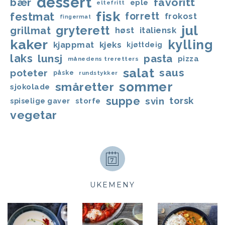
dessert
bær
favoritt
eple
eltefritt
fisk
festmat
forrett
frokost
fingermat
jul
gryterett
grillmat
høst
italiensk
kaker
kylling
kjappmat
kjeks
kjøttdeig
laks
lunsj
pasta
pizza
månedens treretters
salat
saus
poteter
påske
rundstykker
sommer
småretter
sjokolade
suppe
svin
torsk
storfe
spiselige gaver
vegetar
UKEMENY