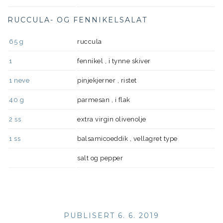
RUCCULA- OG FENNIKELSALAT
65
g
ruccula
1
fennikel , i tynne skiver
1
neve
pinjekjerner , ristet
40
g
parmesan , i flak
2
ss
extra virgin olivenolje
1
ss
balsamicoeddik , vellagret type
salt og pepper
PUBLISERT 6. 6. 2019