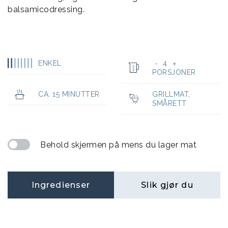
balsamicodressing.
ENKEL
4
-
+
PORSJONER
CA. 15 MINUTTER
GRILLMAT
,
SMÅRETT
Behold skjermen på mens du lager mat
Ingredienser
Slik gjør du