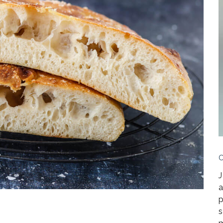
J
a
p
s