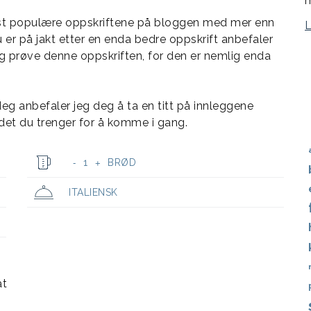
m
est populære oppskriftene på bloggen med mer enn
s du er på jakt etter en enda bedre oppskrift anbefaler
 og prøve denne oppskriften, for den er nemlig enda
eg anbefaler jeg deg å ta en titt på innleggene
t det du trenger for å komme i gang.
1
BRØD
-
+
ITALIENSK
at