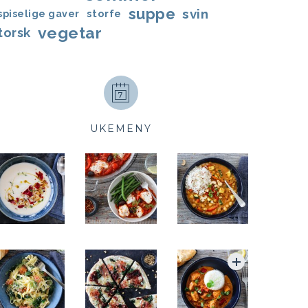
suppe
svin
storfe
spiselige gaver
vegetar
torsk
UKEMENY