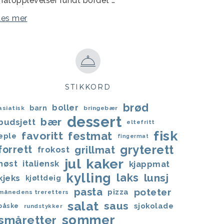
atopplevelser rundt bordet …
Les mer
STIKKORD
brød
boller
barn
asiatisk
bringebær
dessert
bær
budsjett
eltefritt
fisk
favoritt
festmat
eple
fingermat
gryterett
forrett
grillmat
frokost
jul
kaker
høst
italiensk
kjappmat
kylling
laks
lunsj
kjeks
kjøttdeig
pasta
poteter
pizza
månedens treretters
salat
saus
sjokolade
påske
rundstykker
sommer
småretter