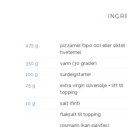
INGR
475
g
pizzamel (tipo 00) eller siktet
hvetemel
350
g
vann (30 grader)
100
g
surdeigstarter
25
g
extra virgin olivenolje + litt til
topping
10
g
salt (fint)
flaksalt til topping
rosmarin (kan sløyfes)