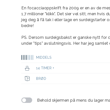
En focacciaoppskrift fra 2009 er en av de m
1,7 millioner "klikk". Det sier vel sitt, men hvi
jeg deg å få tak i eller lage en surdeigstarter
bedre!
PS. Dersom surdeigsbakst er ganske nytt for d
under "tips" avslutningsvis. Her har jeg samle
MIDDELS
14 TIMER +
BRØD
Behold skjermen på mens du lager m