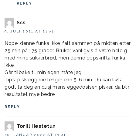
REPLY
Sss
9. JULI 2021 AT 21:51
Nope, denne funka ikke, falt sammen på midten etter
25 min på 175 grader. Bruker vanligvis å være heldig
med mine sukkerbrød, men denne oppskrifta funka
ikke.
Går tilbake til min egen måte jeg.
Tips: pisk eggene lenger enn 5-6 min. Du kan likså
godt ta deg en dusj mens eggedosisen pisker, da blir
resultatet mye bedre
REPLY
Torill Hestetun
30. JANUAR 2022 AT 13:41