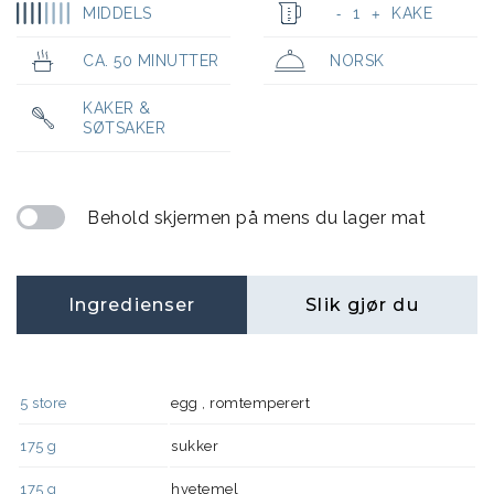
MIDDELS
1
KAKE
-
+
CA. 50 MINUTTER
NORSK
KAKER &
SØTSAKER
Behold skjermen på mens du lager mat
Ingredienser
Slik gjør du
5
store
egg , romtemperert
175
g
sukker
175
g
hvetemel