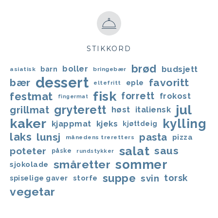
STIKKORD
brød
boller
budsjett
barn
asiatisk
bringebær
dessert
bær
favoritt
eple
eltefritt
fisk
festmat
forrett
frokost
fingermat
jul
gryterett
grillmat
høst
italiensk
kaker
kylling
kjappmat
kjeks
kjøttdeig
laks
lunsj
pasta
pizza
månedens treretters
salat
saus
poteter
påske
rundstykker
sommer
småretter
sjokolade
suppe
svin
torsk
storfe
spiselige gaver
vegetar