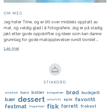
OM MEG
Jeg heter Trine, og er litt over middels opptatt av
mat, og veldig glad i å fotografere. Jeg er på stadig
jakt etter gode oppskrifter og ideer som kan danne
grunnlag for gode matopplevelser rundt bordet …
Les mer
STIKKORD
brød
boller
budsjett
barn
asiatisk
bringebær
dessert
bær
favoritt
eple
eltefritt
fisk
festmat
forrett
frokost
fingermat