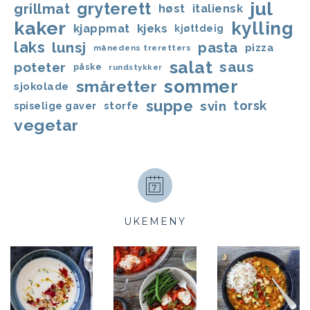
jul
gryterett
grillmat
høst
italiensk
kaker
kylling
kjappmat
kjeks
kjøttdeig
laks
lunsj
pasta
pizza
månedens treretters
salat
saus
poteter
påske
rundstykker
sommer
småretter
sjokolade
suppe
svin
torsk
storfe
spiselige gaver
vegetar
UKEMENY