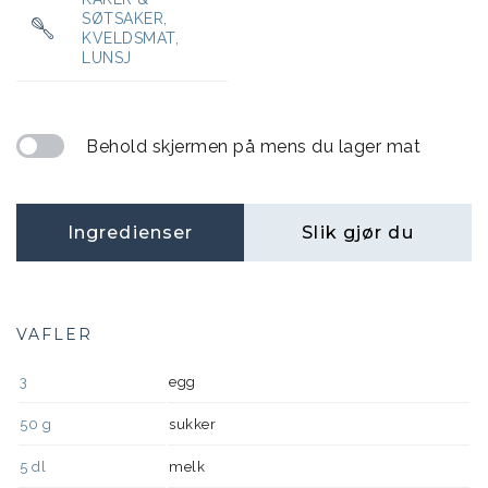
SØTSAKER
,
KVELDSMAT
,
LUNSJ
Behold skjermen på mens du lager mat
Ingredienser
Slik gjør du
VAFLER
3
egg
50
g
sukker
5
dl
melk