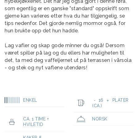
hybelkjøkkenet. Det har jeg også gjort i denne røra,
som egentlig er en ganske "standard" oppskrift som
gjerne kan varieres etter hva du har tilgjengelig, se
tips nedenfor. Det gjorde nemlig mormor også, for
hun brukte opp det hun hadde.
Lag vafler og skap gode minner du også! Dersom
været spiller på lag og du ellers har muligheten til
det, ta med deg vaffeljernet ut på terrassen i vårsola
- og stek og nyt vaflene utendørs!
ENKEL
16
PLATER
-
+
(CA.)
CA. 1 TIME +
NORSK
HVILETID
KAKER &