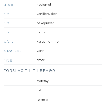
450
g
hvetemel
1
ts
vaniljesukker
1
ts
bakepulver
1
ts
natron
1/2
ts
kardemomme
1 1/2 - 2
dl
vann
175
g
smør
FORSLAG TIL TILBEHØR
syltetøy
ost
rømme