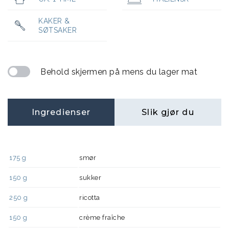
KAKER &
SØTSAKER
Behold skjermen på mens du lager mat
Ingredienser
Slik gjør du
175
g
smør
150
g
sukker
250
g
ricotta
150
g
crème fraîche