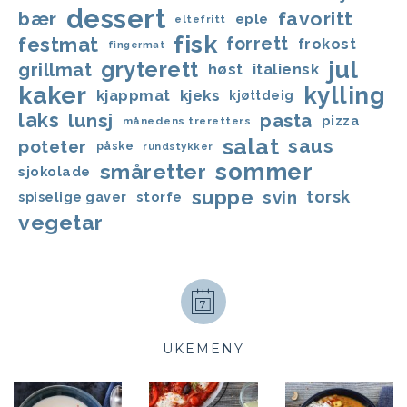
dessert
bær
favoritt
eple
eltefritt
fisk
festmat
forrett
frokost
fingermat
jul
gryterett
grillmat
høst
italiensk
kaker
kylling
kjappmat
kjeks
kjøttdeig
laks
lunsj
pasta
pizza
månedens treretters
salat
saus
poteter
påske
rundstykker
sommer
småretter
sjokolade
suppe
svin
torsk
storfe
spiselige gaver
vegetar
UKEMENY