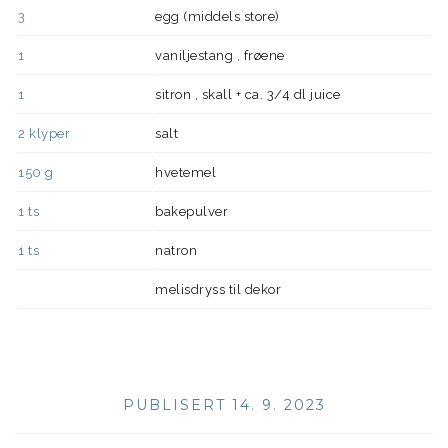
3
egg (middels store)
1
vaniljestang , frøene
1
sitron , skall + ca. 3/4 dl juice
2
klyper
salt
150
g
hvetemel
1
ts
bakepulver
1
ts
natron
melisdryss til dekor
PUBLISERT 14. 9. 2023