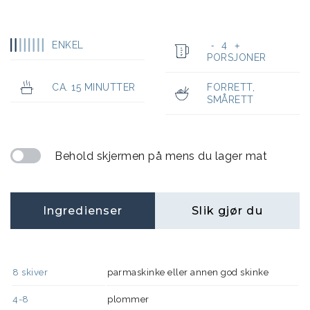
ENKEL
4
-
+
PORSJONER
CA. 15 MINUTTER
FORRETT
,
SMÅRETT
Behold skjermen på mens du lager mat
Ingredienser
Slik gjør du
8
skiver
parmaskinke eller annen god skinke
4-8
plommer