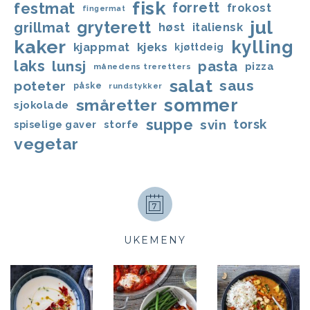
fisk
festmat
forrett
frokost
fingermat
jul
gryterett
grillmat
høst
italiensk
kaker
kylling
kjappmat
kjeks
kjøttdeig
laks
lunsj
pasta
pizza
månedens treretters
salat
saus
poteter
påske
rundstykker
sommer
småretter
sjokolade
suppe
svin
torsk
storfe
spiselige gaver
vegetar
UKEMENY