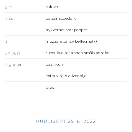
3
ss
sukker
4
ss
balsamicoeddik
nykvernet sort pepper
1
mozzarella (av bøffelmelk)
50-75
g
ruccula eller annen småbladsalat
4
grener
basilikum
extra virgin olivenolje
brød
PUBLISERT 25. 8. 2022