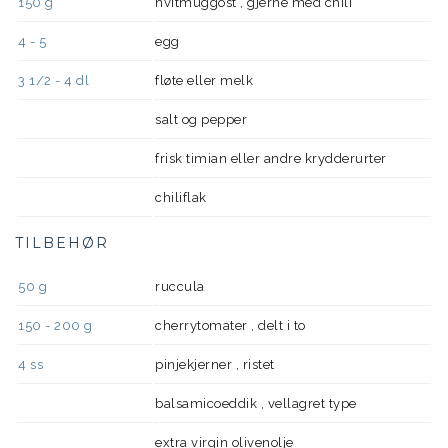
150
g
hvitmuggost , gjerne med chili
4 - 5
egg
3 1/2 - 4
dl
fløte eller melk
salt og pepper
frisk timian eller andre krydderurter
chiliflak
TILBEHØR
50
g
ruccula
150 - 200
g
cherrytomater , delt i to
4
ss
pinjekjerner , ristet
balsamicoeddik , vellagret type
extra virgin olivenolje