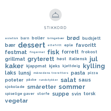
STIKKORD
brød
boller
budsjett
barn
asiatisk
bringebær
dessert
bær
favoritt
eple
eltefritt
fisk
festmat
forrett
frokost
fingermat
jul
gryterett
grillmat
høst
italiensk
kaker
kylling
kjappmat
kjeks
kjøttdeig
laks
lunsj
pasta
pizza
månedens treretters
salat
saus
poteter
påske
rundstykker
sommer
småretter
sjokolade
suppe
svin
torsk
storfe
spiselige gaver
vegetar