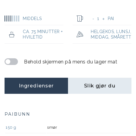
MIDDELS
1
PAI
-
+
CA. 75 MINUTTER +
HELGEKOS
,
LUNSJ
,
HVILETID
MIDDAG
,
SMÅRETT
Behold skjermen på mens du lager mat
Ingredienser
Slik gjør du
PAIBUNN
150
g
smør