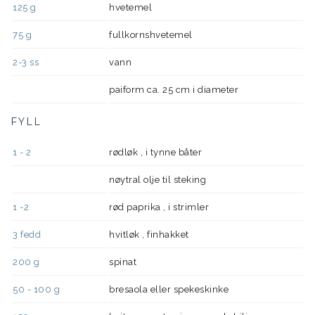
125
g
hvetemel
75
g
fullkornshvetemel
2-3
ss
vann
paiform ca. 25 cm i diameter
FYLL
1 - 2
rødløk , i tynne båter
nøytral olje til steking
1 -2
rød paprika , i strimler
3
fedd
hvitløk , finhakket
200
g
spinat
50 - 100
g
bresaola eller spekeskinke