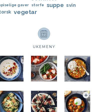
suppe
svin
storfe
spiselige gaver
vegetar
torsk
UKEMENY