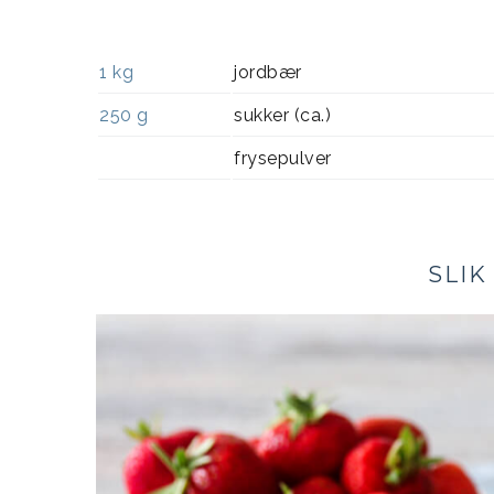
1
kg
jordbær
250
g
sukker (ca.)
frysepulver
SLIK