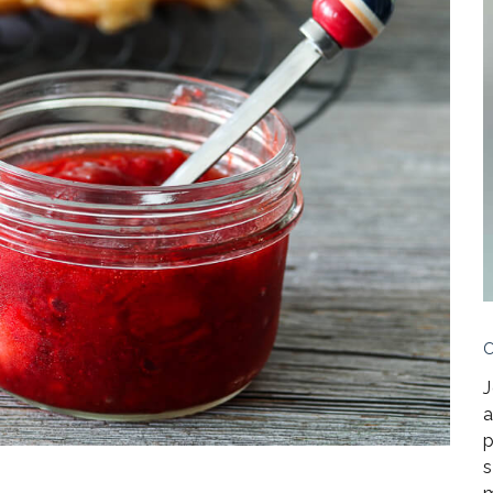
J
a
p
s