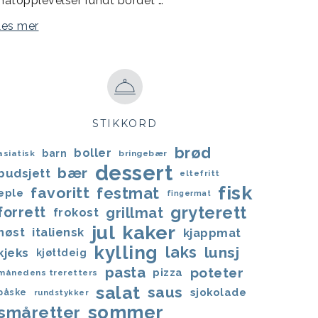
atopplevelser rundt bordet …
Les mer
STIKKORD
brød
boller
barn
asiatisk
bringebær
dessert
bær
budsjett
eltefritt
fisk
favoritt
festmat
eple
fingermat
gryterett
forrett
grillmat
frokost
jul
kaker
høst
italiensk
kjappmat
kylling
laks
lunsj
kjeks
kjøttdeig
pasta
poteter
pizza
månedens treretters
salat
saus
sjokolade
påske
rundstykker
sommer
småretter