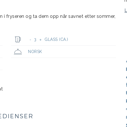
m
 i fryseren og ta dem opp når savnet etter sommer,
3
GLASS (CA.)
-
+
NORSK
at
EDIENSER