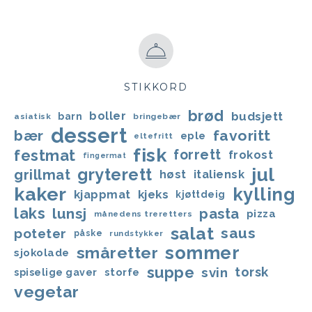
STIKKORD
brød
boller
budsjett
barn
asiatisk
bringebær
dessert
bær
favoritt
eple
eltefritt
fisk
festmat
forrett
frokost
fingermat
jul
gryterett
grillmat
høst
italiensk
kaker
kylling
kjappmat
kjeks
kjøttdeig
laks
lunsj
pasta
pizza
månedens treretters
salat
saus
poteter
påske
rundstykker
sommer
småretter
sjokolade
suppe
svin
torsk
storfe
spiselige gaver
vegetar