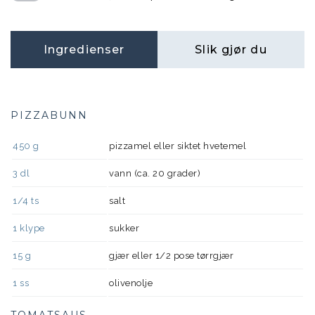
Ingredienser
Slik gjør du
PIZZABUNN
450
g
pizzamel eller siktet hvetemel
3
dl
vann (ca. 20 grader)
1/4
ts
salt
1
klype
sukker
15
g
gjær eller 1/2 pose tørrgjær
1
ss
olivenolje
TOMATSAUS