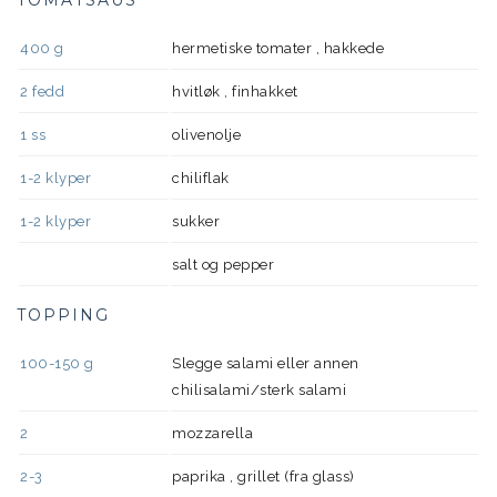
400
g
hermetiske tomater , hakkede
2
fedd
hvitløk , finhakket
1
ss
olivenolje
1-2
klyper
chiliflak
1-2
klyper
sukker
salt og pepper
TOPPING
100-150
g
Slegge salami eller annen
chilisalami/sterk salami
2
mozzarella
2-3
paprika , grillet (fra glass)