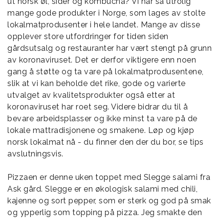
ut norsk øl, sider og kombucha? Vi har så utrolig
mange gode produkter i Norge, som lages av stolte
lokalmatprodusenter i hele landet. Mange av disse
opplever store utfordringer for tiden siden
gårdsutsalg og restauranter har vært stengt på grunn
av koronaviruset. Det er derfor viktigere enn noen
gang å støtte og ta vare på lokalmatprodusentene,
slik at vi kan beholde det rike, gode og varierte
utvalget av kvalitetsprodukter også etter at
koronaviruset har roet seg. Videre bidrar du til å
bevare arbeidsplasser og ikke minst ta vare på de
lokale mattradisjonene og smakene. Løp og kjøp
norsk lokalmat nå - du finner den der du bor, se tips
avslutningsvis.
Pizzaen er denne uken toppet med Slegge salami fra
Ask gård. Slegge er en økologisk salami med chili,
kajenne og sort pepper, som er sterk og god på smak
og ypperlig som topping på pizza. Jeg smakte den