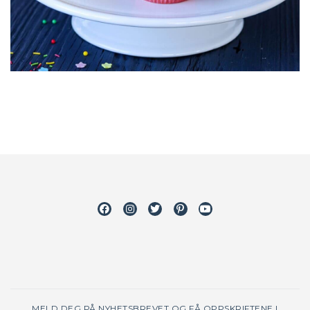
Facebook
Instagram
Twitter
Pinterest
Youtube
MELD DEG PÅ NYHETSBREVET OG FÅ OPPSKRIFTENE I