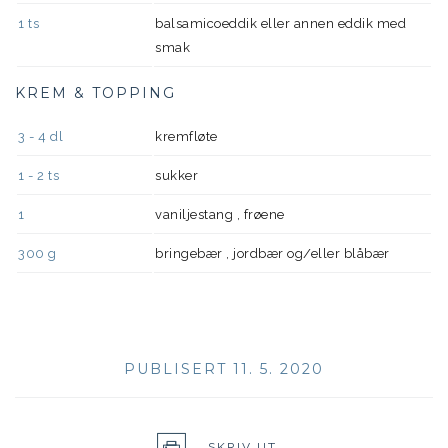
1
ts
balsamicoeddik eller annen eddik med
smak
KREM & TOPPING
3 - 4
dl
kremfløte
1 - 2
ts
sukker
1
vaniljestang , frøene
300
g
bringebær , jordbær og/eller blåbær
PUBLISERT 11. 5. 2020
SKRIV UT