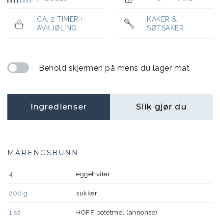
CA. 2 TIMER +
KAKER &
AVKJØLING
SØTSAKER
Behold skjermen på mens du lager mat
Ingredienser
Slik gjør du
MARENGSBUNN
4
eggehviter
200
g
sukker
1
ss
HOFF potetmel (annonse)