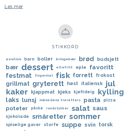
Les mer
STIKKORD
brød
boller
budsjett
barn
asiatisk
bringebær
dessert
bær
favoritt
eple
eltefritt
fisk
festmat
forrett
frokost
fingermat
jul
gryterett
grillmat
høst
italiensk
kaker
kylling
kjappmat
kjeks
kjøttdeig
laks
lunsj
pasta
pizza
månedens treretters
salat
saus
poteter
påske
rundstykker
sommer
småretter
sjokolade
suppe
svin
torsk
storfe
spiselige gaver