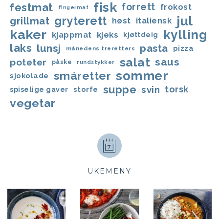
fisk
festmat
forrett
frokost
fingermat
jul
gryterett
grillmat
høst
italiensk
kaker
kylling
kjappmat
kjeks
kjøttdeig
laks
lunsj
pasta
pizza
månedens treretters
salat
saus
poteter
påske
rundstykker
sommer
småretter
sjokolade
suppe
svin
torsk
storfe
spiselige gaver
vegetar
UKEMENY