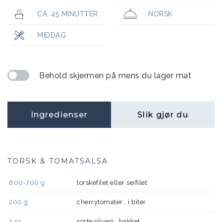
CA. 45 MINUTTER
NORSK
MIDDAG
Behold skjermen på mens du lager mat
Ingredienser
Slik gjør du
TORSK & TOMATSALSA
600-700
g
torskefilet eller seifilet
200
g
cherrytomater , i biter
3
ss
sorte oliven , hakket