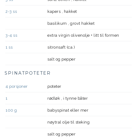
2-3
ss
kapers , hakket
basilikum , grovt hakket
3-4
ss
extra virgin olivenolje + litt til formen
1
ss
sitronsaft (ca.)
salt og pepper
SPINATPOTETER
4
porsjoner
poteter
1
rødløk , i tynne båter
100
g
babyspinat eller mer
nøytral olje til steking
salt og pepper