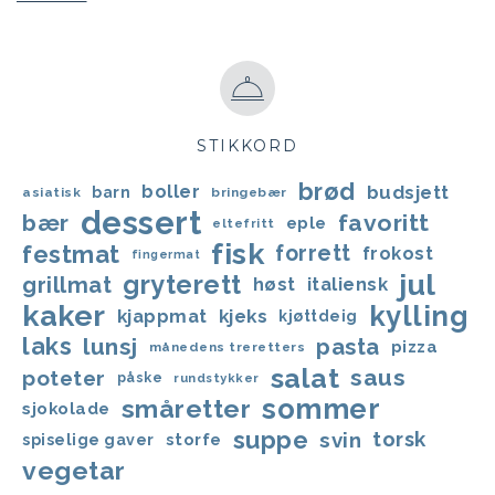
STIKKORD
brød
boller
budsjett
barn
asiatisk
bringebær
dessert
bær
favoritt
eple
eltefritt
fisk
festmat
forrett
frokost
fingermat
jul
gryterett
grillmat
høst
italiensk
kaker
kylling
kjappmat
kjeks
kjøttdeig
laks
lunsj
pasta
pizza
månedens treretters
salat
saus
poteter
påske
rundstykker
sommer
småretter
sjokolade
suppe
svin
torsk
storfe
spiselige gaver
vegetar