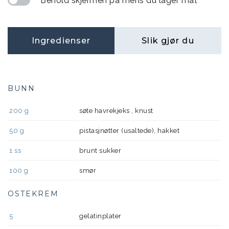
Behold skjermen på mens du lager mat
Ingredienser
Slik gjør du
BUNN
200
g
søte havrekjeks , knust
50
g
pistasjnøtter (usaltede), hakket
1
ss
brunt sukker
100
g
smør
OSTEKREM
5
gelatinplater