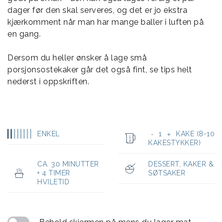
dager før den skal serveres, og det er jo ekstra
kjærkomment når man har mange baller i luften på
en gang.
Dersom du heller ønsker å lage små
porsjonsostekaker går det også fint, se tips helt
nederst i oppskriften.
ENKEL
1
KAKE (8-10
-
+
KAKESTYKKER)
CA. 30 MINUTTER
DESSERT
,
KAKER &
+ 4 TIMER
SØTSAKER
HVILETID