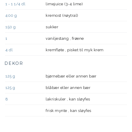
1 - 1 1/4
dl
limejuice (3-4 lime)
400
g
kremost (nøytral)
150
g
sukker
1
vaniljestang , frøene
4
dl
kremfløte , pisket til myk krem
DEKOR
125
g
bjørnebær eller annen bær
125
g
blåbær eller annen bær
8
lakriskuler , kan sløyfes
frisk mynte , kan sløyfes