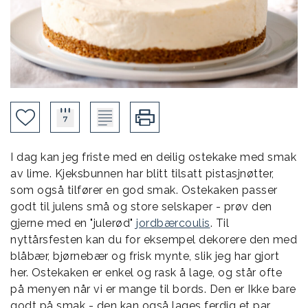
I dag kan jeg friste med en deilig ostekake med smak
av lime. Kjeksbunnen har blitt tilsatt pistasjnøtter,
som også tilfører en god smak. Ostekaken passer
godt til julens små og store selskaper - prøv den
gjerne med en "julerød"
jordbærcoulis
. Til
nyttårsfesten kan du for eksempel dekorere den med
blåbær, bjørnebær og frisk mynte, slik jeg har gjort
her. Ostekaken er enkel og rask å lage, og står ofte
på menyen når vi er mange til bords. Den er Ikke bare
godt på smak - den kan også lages ferdig et par