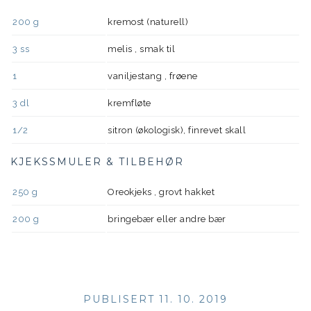
200
g
kremost (naturell)
3
ss
melis , smak til
1
vaniljestang , frøene
3
dl
kremfløte
1/2
sitron (økologisk), finrevet skall
KJEKSSMULER & TILBEHØR
250
g
Oreokjeks , grovt hakket
200
g
bringebær eller andre bær
PUBLISERT 11. 10. 2019