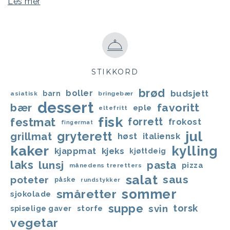
Les mer
STIKKORD
brød
boller
budsjett
barn
asiatisk
bringebær
dessert
bær
favoritt
eple
eltefritt
fisk
festmat
forrett
frokost
fingermat
jul
gryterett
grillmat
høst
italiensk
kaker
kylling
kjappmat
kjeks
kjøttdeig
laks
lunsj
pasta
pizza
månedens treretters
salat
saus
poteter
påske
rundstykker
sommer
småretter
sjokolade
suppe
svin
torsk
storfe
spiselige gaver
vegetar