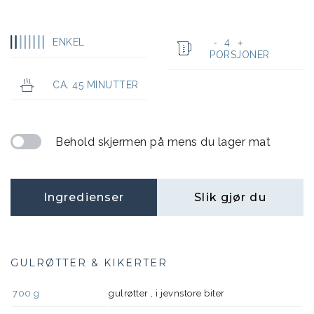
ENKEL
4
-
+
PORSJONER
CA. 45 MINUTTER
Behold skjermen på mens du lager mat
Ingredienser
Slik gjør du
GULRØTTER & KIKERTER
700
g
gulrøtter , i jevnstore biter