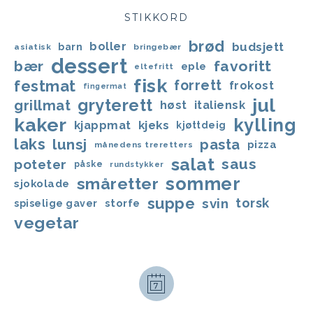
STIKKORD
brød
boller
budsjett
barn
asiatisk
bringebær
dessert
bær
favoritt
eple
eltefritt
fisk
festmat
forrett
frokost
fingermat
jul
gryterett
grillmat
høst
italiensk
kaker
kylling
kjappmat
kjeks
kjøttdeig
laks
lunsj
pasta
pizza
månedens treretters
salat
saus
poteter
påske
rundstykker
sommer
småretter
sjokolade
suppe
svin
torsk
storfe
spiselige gaver
vegetar