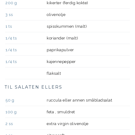
200
g
kikerter (ferdig kokte)
3
ss
olivenolje
1
ts
spisskummen (malt)
1/4
ts
koriander (malt)
1/4
ts
paprikapulver
1/4
ts
kajennepepper
flaksalt
TIL SALATEN ELLERS
50
g
ruccula eller annen småbladsalat
100
g
feta , smuldret
2
ss
extra virgin olivenolje