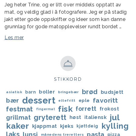
Jeg heter Trine, og er litt over middels opptatt av
mat, og veldig glad i å fotografere. Jeg er på stadig
jakt etter gode oppskrifter og ideer som kan danne
grunnlag for gode matopplevelser rundt bordet …
Les mer
STIKKORD
brød
boller
budsjett
barn
asiatisk
bringebær
dessert
bær
favoritt
eple
eltefritt
fisk
festmat
forrett
frokost
fingermat
jul
gryterett
grillmat
høst
italiensk
kaker
kylling
kjappmat
kjeks
kjøttdeig
laks
lunsj
pasta
pizza
månedens treretters