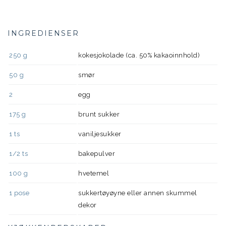
INGREDIENSER
250
g
kokesjokolade (ca. 50% kakaoinnhold)
50
g
smør
2
egg
175
g
brunt sukker
1
ts
vaniljesukker
1/2
ts
bakepulver
100
g
hvetemel
1
pose
sukkertøyøyne eller annen skummel
dekor