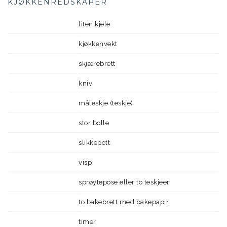
KJØKKENREDSKAPER
liten kjele
kjøkkenvekt
skjærebrett
kniv
måleskje (teskje)
stor bolle
slikkepott
visp
sprøytepose eller to teskjeer
to bakebrett med bakepapir
timer