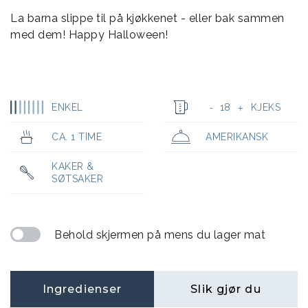
La barna slippe til på kjøkkenet - eller bak sammen
med dem! Happy Halloween!
ENKEL
18
KJEKS
-
+
CA. 1 TIME
AMERIKANSK
KAKER &
SØTSAKER
Behold skjermen på mens du lager mat
Ingredienser
Slik gjør du