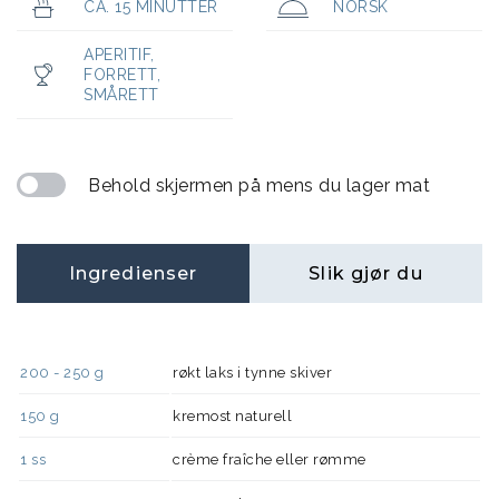
CA. 15 MINUTTER
NORSK
APERITIF
,
FORRETT
,
SMÅRETT
Behold skjermen på mens du lager mat
Ingredienser
Slik gjør du
200 - 250
g
røkt laks i tynne skiver
150
g
kremost naturell
1
ss
crème fraîche eller rømme