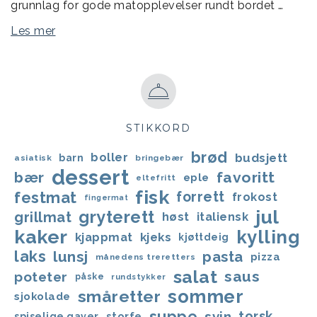
grunnlag for gode matopplevelser rundt bordet …
Les mer
STIKKORD
brød
boller
budsjett
barn
asiatisk
bringebær
dessert
bær
favoritt
eple
eltefritt
fisk
festmat
forrett
frokost
fingermat
jul
gryterett
grillmat
høst
italiensk
kaker
kylling
kjappmat
kjeks
kjøttdeig
laks
lunsj
pasta
pizza
månedens treretters
salat
saus
poteter
påske
rundstykker
sommer
småretter
sjokolade
suppe
svin
torsk
storfe
spiselige gaver