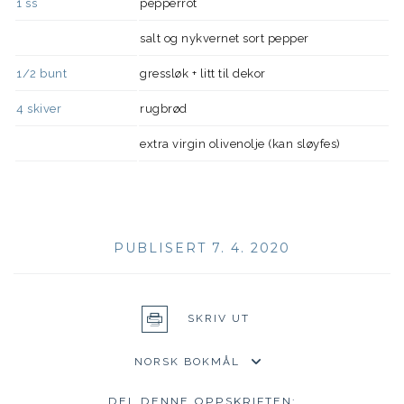
1
ss
pepperrot
salt og nykvernet sort pepper
1/2
bunt
gressløk + litt til dekor
4
skiver
rugbrød
extra virgin olivenolje (kan sløyfes)
PUBLISERT 7. 4. 2020
SKRIV UT
DEL DENNE OPPSKRIFTEN: