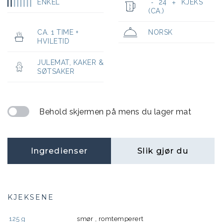
ENKEL
24
KJEKS
-
+
(CA.)
CA. 1 TIME +
NORSK
HVILETID
JULEMAT
,
KAKER &
SØTSAKER
Behold skjermen på mens du lager mat
Ingredienser
Slik gjør du
KJEKSENE
125
g
smør , romtemperert