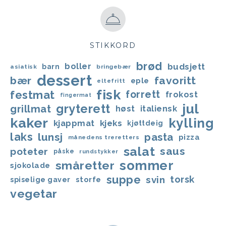
STIKKORD
brød
boller
budsjett
barn
asiatisk
bringebær
dessert
bær
favoritt
eple
eltefritt
fisk
festmat
forrett
frokost
fingermat
jul
gryterett
grillmat
høst
italiensk
kaker
kylling
kjappmat
kjeks
kjøttdeig
laks
lunsj
pasta
pizza
månedens treretters
salat
saus
poteter
påske
rundstykker
sommer
småretter
sjokolade
suppe
svin
torsk
storfe
spiselige gaver
vegetar