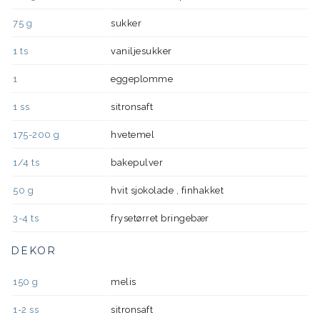
75
g
sukker
1
ts
vaniljesukker
1
eggeplomme
1
ss
sitronsaft
175-200
g
hvetemel
1/4
ts
bakepulver
50
g
hvit sjokolade , finhakket
3-4
ts
frysetørret bringebær
DEKOR
150
g
melis
1-2
ss
sitronsaft