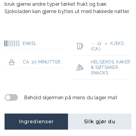
bruk gjerne andre typer tørket frukt og bær.
Sjokoladen kan gjerne byttes ut med hakkede nøtter.
ENKEL
12
KJEKS
-
+
(CA.)
CA. 30 MINUTTER
HELGEKOS
,
KAKER
& SØTSAKER
,
SNACKS
Behold skjermen på mens du lager mat
Ingredienser
Slik gjør du