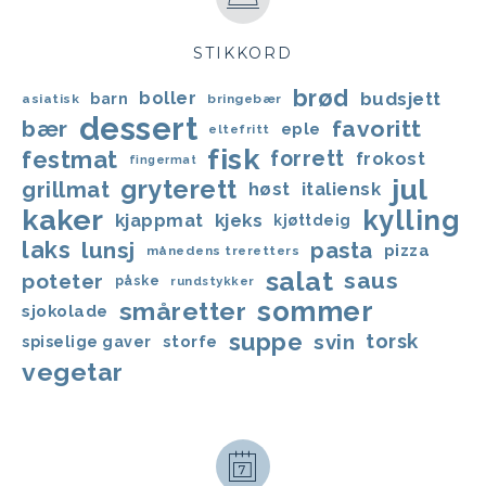
STIKKORD
brød
boller
budsjett
barn
asiatisk
bringebær
dessert
bær
favoritt
eple
eltefritt
fisk
festmat
forrett
frokost
fingermat
jul
gryterett
grillmat
høst
italiensk
kaker
kylling
kjappmat
kjeks
kjøttdeig
laks
lunsj
pasta
pizza
månedens treretters
salat
saus
poteter
påske
rundstykker
sommer
småretter
sjokolade
suppe
svin
torsk
storfe
spiselige gaver
vegetar