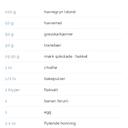
100
g
havregryn (store)
50
g
havremel
50
g
gresskarkjerner
50
g
tranebær
25-50
g
mørk sjokolade , hakket
1
ss
chiafrø
1/2
ts
bakepulver
2
klyper
flaksalt
1
banan (brun)
1
egg
1-2
ss
flytende honning