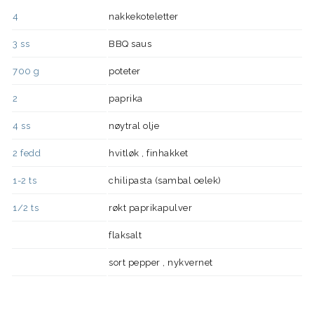
4
nakkekoteletter
3
ss
BBQ saus
700
g
poteter
2
paprika
4
ss
nøytral olje
2
fedd
hvitløk , finhakket
1-2
ts
chilipasta (sambal oelek)
1/2
ts
røkt paprikapulver
flaksalt
sort pepper , nykvernet