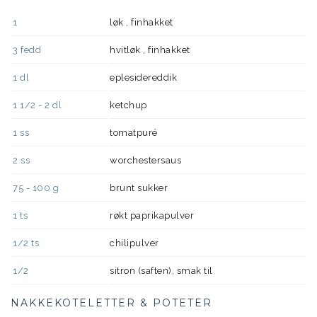
1
løk , finhakket
3
fedd
hvitløk , finhakket
1
dl
eplesidereddik
1 1/2 - 2
dl
ketchup
1
ss
tomatpuré
2
ss
worchestersaus
75 - 100
g
brunt sukker
1
ts
røkt paprikapulver
1/2
ts
chilipulver
1/2
sitron (saften), smak til
NAKKEKOTELETTER & POTETER