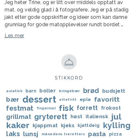
Jeg heter Trine, og er litt over middels opptatt av
mat, og veldig glad i å fotografere. Jeg er på stadig
jakt etter gode oppskrifter og ideer som kan danne
grunnlag for gode matopplevelser rundt bordet …
Les mer
STIKKORD
brød
boller
budsjett
barn
asiatisk
bringebær
dessert
bær
favoritt
eple
eltefritt
fisk
festmat
forrett
frokost
fingermat
jul
gryterett
grillmat
høst
italiensk
kaker
kylling
kjappmat
kjeks
kjøttdeig
laks
lunsj
pasta
pizza
månedens treretters