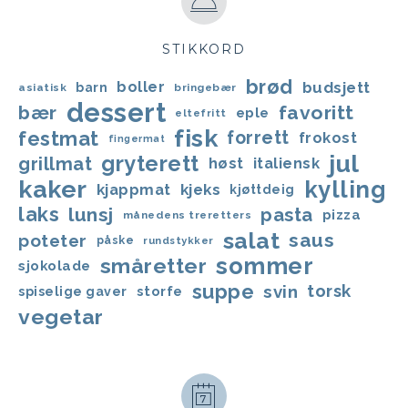
STIKKORD
brød
boller
budsjett
barn
asiatisk
bringebær
dessert
bær
favoritt
eple
eltefritt
fisk
festmat
forrett
frokost
fingermat
jul
gryterett
grillmat
høst
italiensk
kaker
kylling
kjappmat
kjeks
kjøttdeig
laks
lunsj
pasta
pizza
månedens treretters
salat
saus
poteter
påske
rundstykker
sommer
småretter
sjokolade
suppe
svin
torsk
storfe
spiselige gaver
vegetar