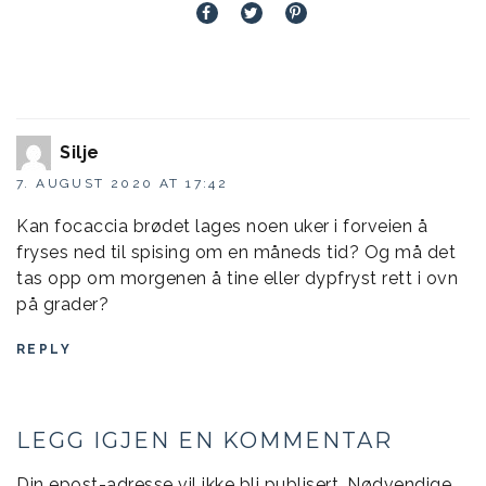
Silje
7. AUGUST 2020 AT 17:42
Kan focaccia brødet lages noen uker i forveien å
fryses ned til spising om en måneds tid? Og må det
tas opp om morgenen å tine eller dypfryst rett i ovn
på grader?
REPLY
LEGG IGJEN EN KOMMENTAR
Din epost-adresse vil ikke bli publisert.
Nødvendige