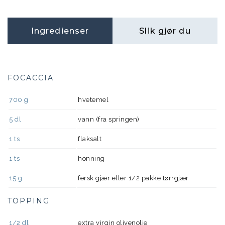
Ingredienser
Slik gjør du
FOCACCIA
700
g
hvetemel
5
dl
vann (fra springen)
1
ts
flaksalt
1
ts
honning
15
g
fersk gjær eller 1/2 pakke tørrgjær
TOPPING
1/2
dl
extra virgin olivenolje