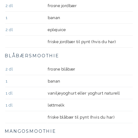
2
dl
frosne jordbær
1
banan
2
dl
eplejuice
friske jordbær til pynt (hvis du har)
BLÅBÆRSMOOTHIE
2
dl
frosne blåbær
1
banan
1
dl
vaniljeyoghurt eller yoghurt naturell
1
dl
lettmelk
friske blåbær til pynt (hvis du har)
MANGOSMOOTHIE