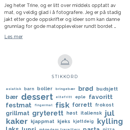
Jeg heter Trine, og er litt over middels opptatt av
mat, og veldig glad i å fotografere. Jeg er på stadig
jakt etter gode oppskrifter og ideer som kan danne
grunnlag for gode matopplevelser rundt bordet …
Les mer
STIKKORD
brød
boller
budsjett
barn
asiatisk
bringebær
dessert
bær
favoritt
eple
eltefritt
fisk
festmat
forrett
frokost
fingermat
jul
gryterett
grillmat
høst
italiensk
kaker
kylling
kjappmat
kjeks
kjøttdeig
laks
lunsj
pasta
pizza
månedens treretters