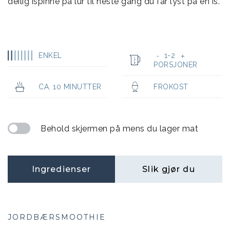
deilig ispinne på lur til neste gang du får lyst på en is.
ENKEL
1-2
-
+
PORSJONER
CA. 10 MINUTTER
FROKOST
Behold skjermen på mens du lager mat
Ingredienser
Slik gjør du
JORDBÆRSMOOTHIE