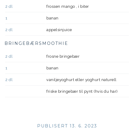
2
dl
frossen mango , i biter
1
banan
2
dl
appelsinjuice
BRINGEBÆRSMOOTHIE
2
dl
frosne bringebær
1
banan
2
dl
vaniljeyoghurt eller yoghurt naturell
friske bringebær til pynt (hvis du har)
PUBLISERT 13. 6. 2023