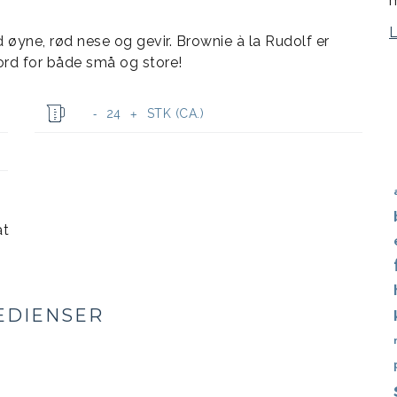
m
d øyne, rød nese og gevir. Brownie à la Rudolf er
ord for både små og store!
24
STK (CA.)
-
+
at
EDIENSER