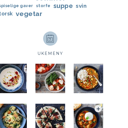
suppe
svin
storfe
spiselige gaver
vegetar
torsk
UKEMENY