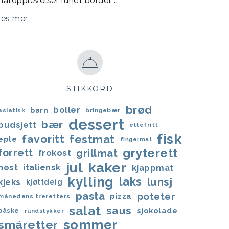
atopplevelser rundt bordet …
Les mer
STIKKORD
brød
boller
barn
asiatisk
bringebær
dessert
bær
budsjett
eltefritt
fisk
favoritt
festmat
eple
fingermat
gryterett
forrett
grillmat
frokost
jul
kaker
høst
italiensk
kjappmat
kylling
laks
lunsj
kjeks
kjøttdeig
pasta
poteter
pizza
månedens treretters
salat
saus
sjokolade
påske
rundstykker
sommer
småretter