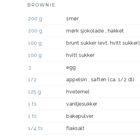
BROWNIE
200
g
smør
200
g
mørk sjokolade , hakket
100
g
brunt sukker (evt. hvitt sukker)
100
g
hvitt sukker
3
egg
1/2
appelsin , saften (ca. 1/2 dl)
125
g
hvetemel
1
ts
vaniljesukker
1
ts
bakepulver
1/4
ts
flaksalt