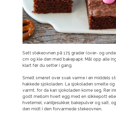
Sett stekeovnen på 175 grader (over- og unde
cm og kle den med bakepapir. Mål opp alle ingr
klart før du setter i gang.
Smelt smøret over svak varme i en middels sto
hakkede sjokoladen. La sjokoladen smelte og r
varmt, for da kan sjokoladen korne seg. Rør in
godt mellom hvert egg med en slikkepott eller 
hvetemel, vaniljesukker, bakepulver og salt, o
den midt i den forvarmede stekeovnen.