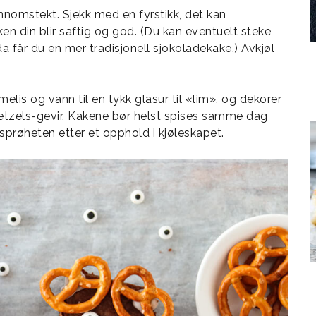
ennomstekt. Sjekk med en fyrstikk, det kan
aken din blir saftig og god. (Du kan eventuelt steke
da får du en mer tradisjonell sjokoladekake.) Avkjøl
elis og vann til en tykk glasur til «lim», og dekorer
tzels-gevir. Kakene bør helst spises samme dag
sprøheten etter et opphold i kjøleskapet.