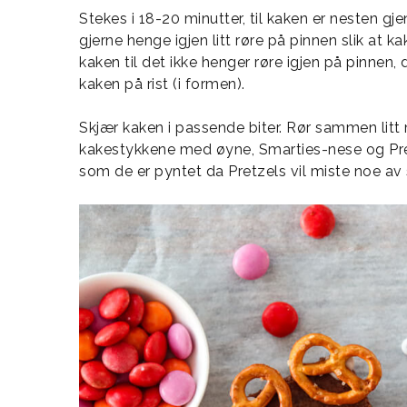
Stekes i 18-20 minutter, til kaken er nesten gj
gjerne henge igjen litt røre på pinnen slik at k
kaken til det ikke henger røre igjen på pinnen, 
kaken på rist (i formen).
Skjær kaken i passende biter. Rør sammen litt m
kakestykkene med øyne, Smarties-nese og Pre
som de er pyntet da Pretzels vil miste noe av 