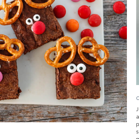
J
a
p
s