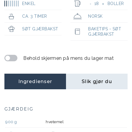
ENKEL
18
BOLLER
-
+
CA. 3 TIMER
NORSK
SØT GJÆRBAKST
BAKETIPS - SØT
GJÆRBAKST
Behold skjermen på mens du lager mat
Ingredienser
Slik gjør du
GJÆRDEIG
900
g
hvetemel