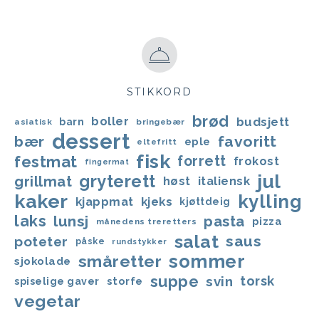
STIKKORD
brød
boller
budsjett
barn
asiatisk
bringebær
dessert
bær
favoritt
eple
eltefritt
fisk
festmat
forrett
frokost
fingermat
jul
gryterett
grillmat
høst
italiensk
kaker
kylling
kjappmat
kjeks
kjøttdeig
laks
lunsj
pasta
pizza
månedens treretters
salat
saus
poteter
påske
rundstykker
sommer
småretter
sjokolade
suppe
svin
torsk
storfe
spiselige gaver
vegetar