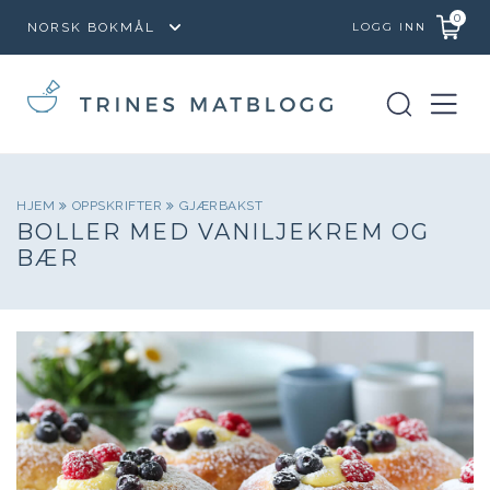
0
LOGG INN
HJEM
OPPSKRIFTER
GJÆRBAKST
BOLLER MED VANILJEKREM OG
BÆR