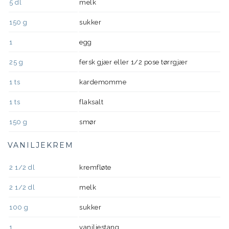
5
dl
melk
150
g
sukker
1
egg
25
g
fersk gjær eller 1/2 pose tørrgjær
1
ts
kardemomme
1
ts
flaksalt
150
g
smør
VANILJEKREM
2 1/2
dl
kremfløte
2 1/2
dl
melk
100
g
sukker
1
vaniljestang