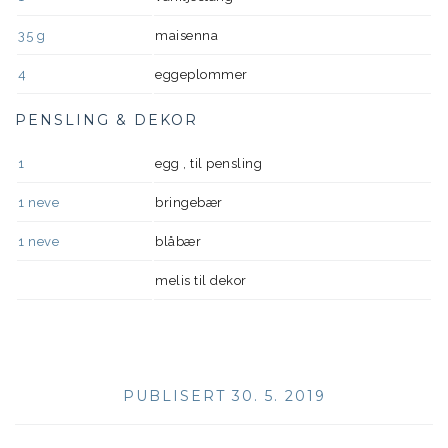
35
g
maisenna
4
eggeplommer
PENSLING & DEKOR
1
egg , til pensling
1
neve
bringebær
1
neve
blåbær
melis til dekor
PUBLISERT 30. 5. 2019