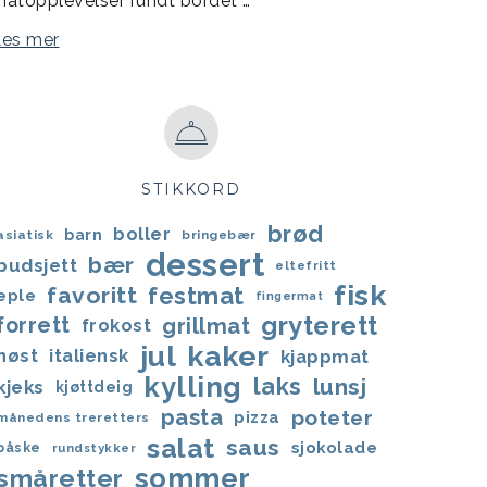
atopplevelser rundt bordet …
Les mer
STIKKORD
brød
boller
barn
asiatisk
bringebær
dessert
bær
budsjett
eltefritt
fisk
favoritt
festmat
eple
fingermat
gryterett
forrett
grillmat
frokost
jul
kaker
høst
italiensk
kjappmat
kylling
laks
lunsj
kjeks
kjøttdeig
pasta
poteter
pizza
månedens treretters
salat
saus
sjokolade
påske
rundstykker
sommer
småretter