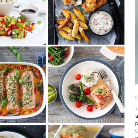
J
a
p
s