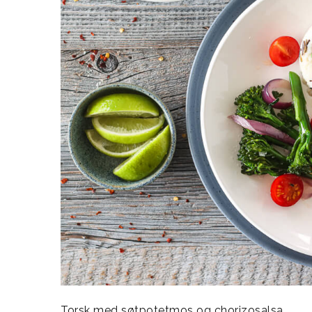
Torsk med søtpotetmos og chorizosalsa