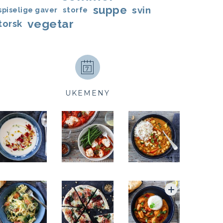
suppe
svin
storfe
spiselige gaver
vegetar
torsk
UKEMENY