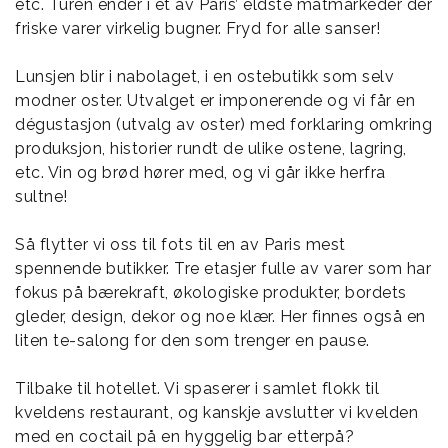
etc. Turen ender i et av Paris’ eldste matmarkeder der
friske varer virkelig bugner. Fryd for alle sanser!
Lunsjen blir i nabolaget, i en ostebutikk som selv
modner oster. Utvalget er imponerende og vi får en
dégustasjon (utvalg av oster) med forklaring omkring
produksjon, historier rundt de ulike ostene, lagring,
etc. Vin og brød hører med, og vi går ikke herfra
sultne!
Så flytter vi oss til fots til en av Paris mest
spennende butikker. Tre etasjer fulle av varer som har
fokus på bærekraft, økologiske produkter, bordets
gleder, design, dekor og noe klær. Her finnes også en
liten te-salong for den som trenger en pause.
Tilbake til hotellet. Vi spaserer i samlet flokk til
kveldens restaurant, og kanskje avslutter vi kvelden
med en coctail på en hyggelig bar etterpå?