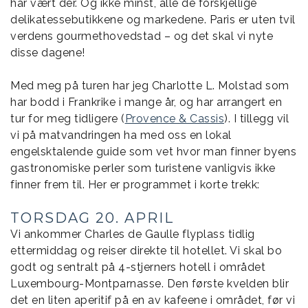
har vært der. Og ikke minst, alle de forskjellige
delikatessebutikkene og markedene. Paris er uten tvil
verdens gourmethovedstad – og det skal vi nyte
disse dagene!
Med meg på turen har jeg Charlotte L. Molstad som
har bodd i Frankrike i mange år, og har arrangert en
tur for meg tidligere (
Provence & Cassis
). I tillegg vil
vi på matvandringen ha med oss en lokal
engelsktalende guide som vet hvor man finner byens
gastronomiske perler som turistene vanligvis ikke
finner frem til. Her er programmet i korte trekk:
TORSDAG 20. APRIL
Vi ankommer Charles de Gaulle flyplass tidlig
ettermiddag og reiser direkte til hotellet. Vi skal bo
godt og sentralt på 4-stjerners hotell i området
Luxembourg-Montparnasse. Den første kvelden blir
det en liten aperitif på en av kafeene i området, før vi