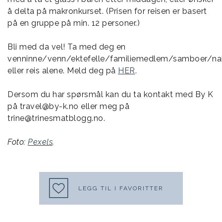
å delta på makronkurset. (Prisen for reisen er basert
på en gruppe på min. 12 personer.)
Bli med da vel! Ta med deg en
venninne/venn/ektefelle/familiemedlem/samboer/na
eller reis alene. Meld deg på
HER
.
Dersom du har spørsmål kan du ta kontakt med By K
på travel@by-k.no eller meg på
trine@trinesmatblogg.no.
Foto:
Pexels
.
LEGG TIL I FAVORITTER