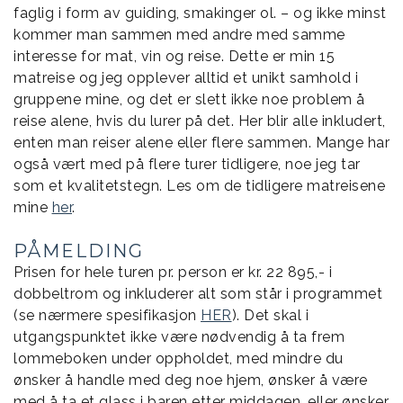
faglig i form av guiding, smakinger ol. – og ikke minst
kommer man sammen med andre med samme
interesse for mat, vin og reise. Dette er min 15
matreise og jeg opplever alltid et unikt samhold i
gruppene mine, og det er slett ikke noe problem å
reise alene, hvis du lurer på det. Her blir alle inkludert,
enten man reiser alene eller flere sammen. Mange har
også vært med på flere turer tidligere, noe jeg tar
som et kvalitetstegn. Les om de tidligere matreisene
mine
her
.
PÅMELDING
Prisen for hele turen pr. person er kr. 22 895,- i
dobbeltrom og inkluderer alt som står i programmet
(se nærmere spesifikasjon
HER
). Det skal i
utgangspunktet ikke være nødvendig å ta frem
lommeboken under oppholdet, med mindre du
ønsker å handle med deg noe hjem, ønsker å være
med å ta et glass i baren etter middagen, eller ønsker