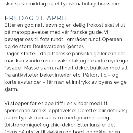
skal spise middag på et typisk nabolagsbrasserie.
FREDAG 21. APRIL
Etter en god natt søvn og en deilig frokost skal vi ut
på matopplevelser med vår franske guide. Vi
beveger oss til fots rundt i området rundt Operaen
og de store Boulevardene (9ème).
Dagen starter i de pittoreske parisiske galleriene der
man kan vandre under vakre tak og beundre nydelige
fasader. Masse sjarm, raffinert dekor, butikker med alt
fra antikviteter, bøker, interiør, etc. På kort tid – og
korte avstander – får man et inntrykk av byens evige
sjarm.
Vi stopper for en aperitiff i en vinbar med litt
spennende smaks-opplevelser. Deretter blir det lunsj
på en typisk fransk bistro med gourmet-preg
(bistronomique) og chic-dekor. Etter lunsj er det
fokus på utstyr til kjøkken og bord, og målet er en