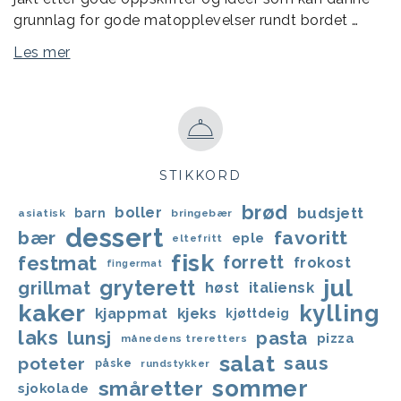
grunnlag for gode matopplevelser rundt bordet …
Les mer
STIKKORD
brød
boller
budsjett
barn
asiatisk
bringebær
dessert
bær
favoritt
eple
eltefritt
fisk
festmat
forrett
frokost
fingermat
jul
gryterett
grillmat
høst
italiensk
kaker
kylling
kjappmat
kjeks
kjøttdeig
laks
lunsj
pasta
pizza
månedens treretters
salat
saus
poteter
påske
rundstykker
sommer
småretter
sjokolade