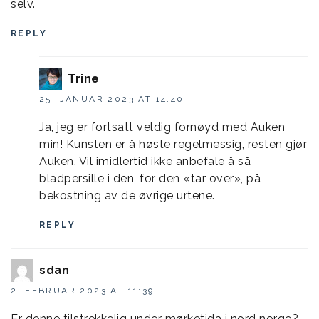
selv.
REPLY
Trine
25. JANUAR 2023 AT 14:40
Ja, jeg er fortsatt veldig fornøyd med Auken
min! Kunsten er å høste regelmessig, resten gjør
Auken. Vil imidlertid ikke anbefale å så
bladpersille i den, for den «tar over», på
bekostning av de øvrige urtene.
REPLY
sdan
2. FEBRUAR 2023 AT 11:39
Er denne tilstrekkelig under mørketida i nord norge?