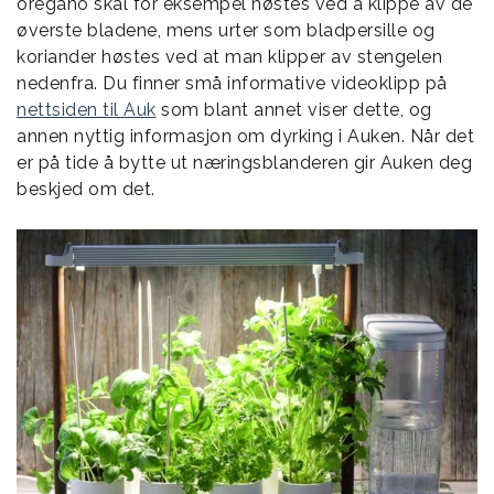
oregano skal for eksempel høstes ved å klippe av de
øverste bladene, mens urter som bladpersille og
koriander høstes ved at man klipper av stengelen
nedenfra. Du finner små informative videoklipp på
nettsiden til Auk
som blant annet viser dette, og
annen nyttig informasjon om dyrking i Auken. Når det
er på tide å bytte ut næringsblanderen gir Auken deg
beskjed om det.