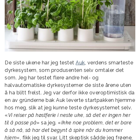
De siste ukene har jeg testet
Auk
, verdens smarteste
dyrkesystem, som produsenten selv omtaler det
som. Jeg har testet flere andre hel- og
halvautomatiske dyrkesystemer de siste årene uten
å ha blitt frelst. Jeg var derfor ikke overoptimistisk da
en av gründerne bak Auk leverte startpakken hjemme
hos meg, slik at jeg kunne teste dyrkesystemet selv.
«
Vi reiser på høstferie i neste uke, så det er ingen her
til å passe på
» sa jeg. «
Ikke noe problem, det er bare
å så nå, så har det begynt å spire når du kommer
hjem
«, fikk jeg til svar. Litt skeptisk sådde jeg frøene,