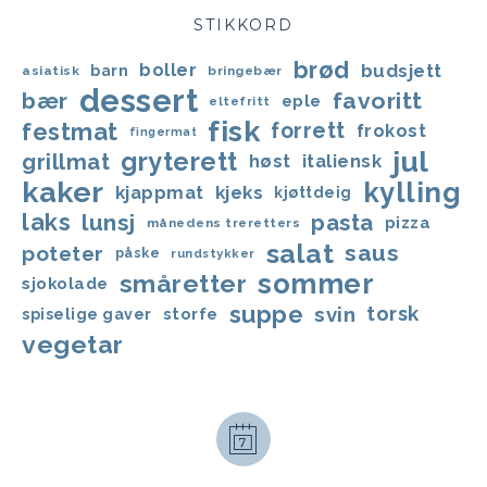
STIKKORD
brød
boller
budsjett
barn
asiatisk
bringebær
dessert
bær
favoritt
eple
eltefritt
fisk
festmat
forrett
frokost
fingermat
jul
gryterett
grillmat
høst
italiensk
kaker
kylling
kjappmat
kjeks
kjøttdeig
laks
lunsj
pasta
pizza
månedens treretters
salat
saus
poteter
påske
rundstykker
sommer
småretter
sjokolade
suppe
svin
torsk
storfe
spiselige gaver
vegetar