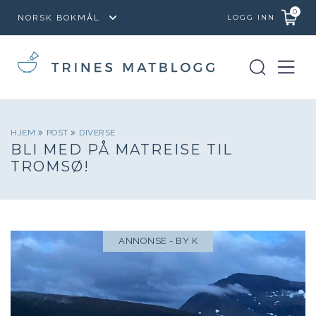
0
LOGG INN
HJEM
POST
DIVERSE
BLI MED PÅ MATREISE TIL
TROMSØ!
ANNONSE - BY K