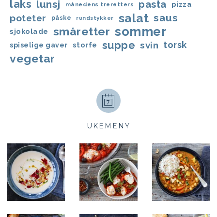
laks
lunsj
pasta
pizza
månedens treretters
salat
saus
poteter
påske
rundstykker
sommer
småretter
sjokolade
suppe
svin
torsk
storfe
spiselige gaver
vegetar
UKEMENY