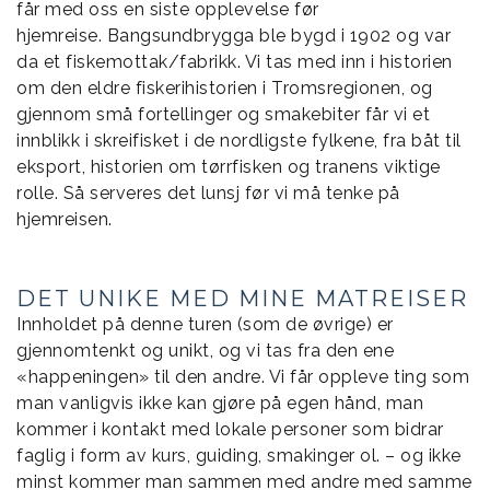
får med oss en siste opplevelse før
hjemreise. Bangsundbrygga ble bygd i 1902 og var
da et fiskemottak/fabrikk. Vi tas med inn i historien
om den eldre fiskerihistorien i Tromsregionen, og
gjennom små fortellinger og smakebiter får vi et
innblikk i skreifisket i de nordligste fylkene, fra båt til
eksport, historien om tørrfisken og tranens viktige
rolle. Så serveres det lunsj før vi må tenke på
hjemreisen.
DET UNIKE MED MINE MATREISER
Innholdet på denne turen (som de øvrige) er
gjennomtenkt og unikt, og vi tas fra den ene
«happeningen» til den andre. Vi får oppleve ting som
man vanligvis ikke kan gjøre på egen hånd, man
kommer i kontakt med lokale personer som bidrar
faglig i form av kurs, guiding, smakinger ol. – og ikke
minst kommer man sammen med andre med samme