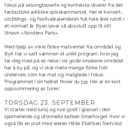
fokus på sesongbaserte og kortreiste råvarer fra det
fantastiske arktiske spisskammerset. Her er konsert-,
utstillings- og festivalkalenderen full hele året rundt i
et normalt år. Byen lever så absolutt opp til sitt
tilnavn «Nordens Paris».
Med hjelp av mine flinke matvenner fra området og
ByK har vi satt sammen et unikt program, hvor jeg
tar deg med på en reise i de gode smakene området
har å by på, og vi skal møte mange flinke folk
underveis som har mat og matglede i fokus.
Programmet i sin helhet finner du
her
. Her er en kort
oppsummering av turen:
TORSDAG 23. SEPTEMBER
Vi starter med lunsj og noe godt i glasset i den
sjarmerende og uformelle kafeen Smørtorget, hvor vi
også får en prat med eieren Hilde Eilertsen Sletvold.