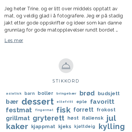
Jeg heter Trine, og er litt over middels opptatt av
mat, og veldig glad i å fotografere. Jeg er på stadig
jakt etter gode oppskrifter og ideer som kan danne
grunnlag for gode matopplevelser rundt bordet …
Les mer
STIKKORD
brød
boller
budsjett
barn
asiatisk
bringebær
dessert
bær
favoritt
eple
eltefritt
fisk
festmat
forrett
frokost
fingermat
jul
gryterett
grillmat
høst
italiensk
kaker
kylling
kjappmat
kjeks
kjøttdeig