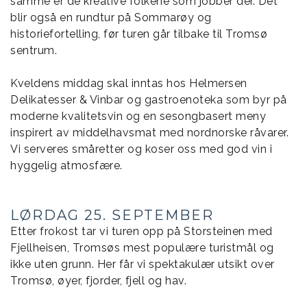
samme er de kreative folkene som jobber der. Det
blir også en rundtur på Sommarøy og
historiefortelling, før turen går tilbake til Tromsø
sentrum.
Kveldens middag skal inntas hos Helmersen
Delikatesser & Vinbar og gastroenoteka som byr på
moderne kvalitetsvin og en sesongbasert meny
inspirert av middelhavsmat med nordnorske råvarer.
Vi serveres småretter og koser oss med god vin i
hyggelig atmosfære.
LØRDAG 25. SEPTEMBER
Etter frokost tar vi turen opp på Storsteinen med
Fjellheisen, Tromsøs mest populære turistmål og
ikke uten grunn. Her får vi spektakulær utsikt over
Tromsø, øyer, fjorder, fjell og hav.