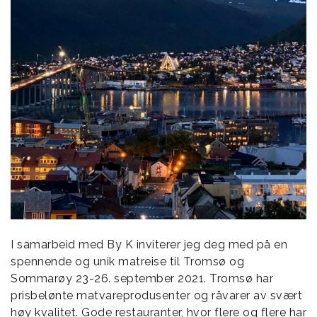
I samarbeid med By K inviterer jeg deg med på en
spennende og unik matreise til Tromsø og
Sommarøy 23-26. september 2021. Tromsø har
prisbelønte matvareprodusenter og råvarer av svært
høy kvalitet. Gode restauranter, hvor flere og flere har