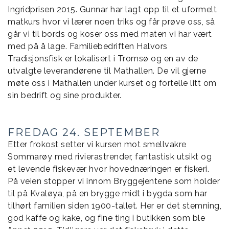
Ingridprisen 2015. Gunnar har lagt opp til et uformelt
matkurs hvor vi lærer noen triks og får prøve oss, så
går vi til bords og koser oss med maten vi har vært
med på å lage. Familiebedriften Halvors
Tradisjonsfisk er lokalisert i Tromsø og en av de
utvalgte leverandørene til Mathallen. De vil gjerne
møte oss i Mathallen under kurset og fortelle litt om
sin bedrift og sine produkter.
FREDAG 24. SEPTEMBER
Etter frokost setter vi kursen mot smellvakre
Sommarøy med rivierastrender, fantastisk utsikt og
et levende fiskevær hvor hovednæringen er fiskeri.
På veien stopper vi innom Bryggejentene som holder
til på Kvaløya, på en brygge midt i bygda som har
tilhørt familien siden 1900-tallet. Her er det stemning,
god kaffe og kake, og fine ting i butikken som ble