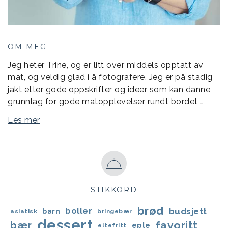
OM MEG
Jeg heter Trine, og er litt over middels opptatt av
mat, og veldig glad i å fotografere. Jeg er på stadig
jakt etter gode oppskrifter og ideer som kan danne
grunnlag for gode matopplevelser rundt bordet …
Les mer
STIKKORD
brød
boller
budsjett
barn
asiatisk
bringebær
dessert
bær
favoritt
eple
eltefritt