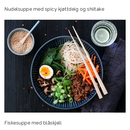
Nudelsuppe med spicy kjøttdeig og shiitake
Fiskesuppe med blåskjell