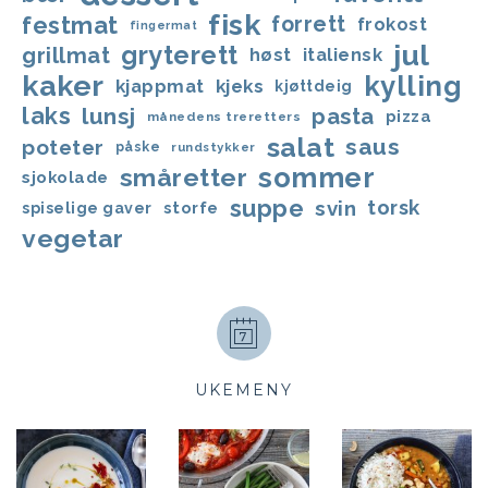
fisk
festmat
forrett
frokost
fingermat
jul
gryterett
grillmat
høst
italiensk
kaker
kylling
kjappmat
kjeks
kjøttdeig
laks
lunsj
pasta
pizza
månedens treretters
salat
saus
poteter
påske
rundstykker
sommer
småretter
sjokolade
suppe
svin
torsk
storfe
spiselige gaver
vegetar
UKEMENY