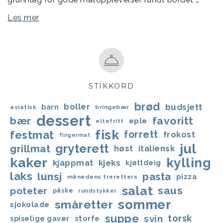
Les mer
STIKKORD
brød
boller
budsjett
barn
asiatisk
bringebær
dessert
bær
favoritt
eple
eltefritt
fisk
festmat
forrett
frokost
fingermat
jul
gryterett
grillmat
høst
italiensk
kaker
kylling
kjappmat
kjeks
kjøttdeig
laks
lunsj
pasta
pizza
månedens treretters
salat
saus
poteter
påske
rundstykker
sommer
småretter
sjokolade
suppe
svin
torsk
storfe
spiselige gaver