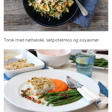
Torsk med nøttelokk, søtpotetmos og soyasmør