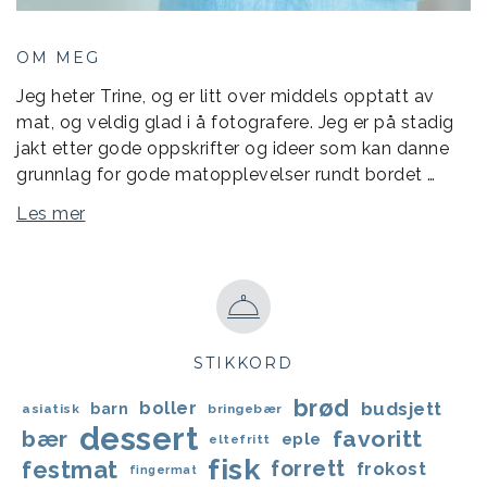
OM MEG
Jeg heter Trine, og er litt over middels opptatt av
mat, og veldig glad i å fotografere. Jeg er på stadig
jakt etter gode oppskrifter og ideer som kan danne
grunnlag for gode matopplevelser rundt bordet …
Les mer
STIKKORD
brød
boller
budsjett
barn
asiatisk
bringebær
dessert
bær
favoritt
eple
eltefritt
fisk
festmat
forrett
frokost
fingermat