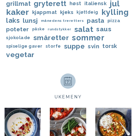
jul
gryterett
grillmat
høst
italiensk
kaker
kylling
kjappmat
kjeks
kjøttdeig
laks
lunsj
pasta
pizza
månedens treretters
salat
saus
poteter
påske
rundstykker
sommer
småretter
sjokolade
suppe
svin
torsk
storfe
spiselige gaver
vegetar
UKEMENY