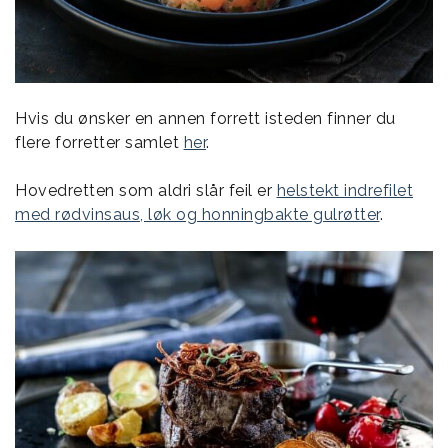
Hvis du ønsker en annen forrett isteden finner du
flere forretter samlet
her
.
Hovedretten som aldri slår feil er
helstekt indrefilet
med rødvinsaus, løk og honningbakte gulrøtter
.