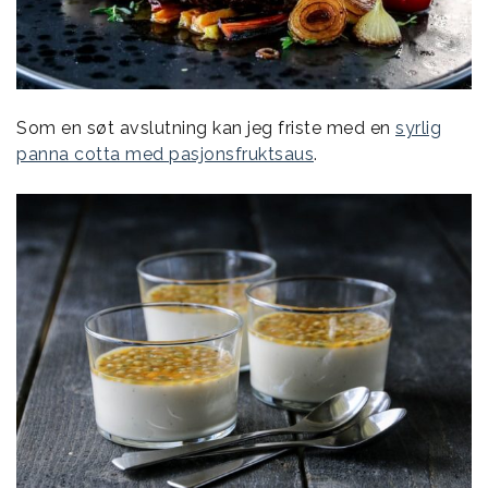
Som en søt avslutning kan jeg friste med en
syrlig
panna cotta med pasjonsfruktsaus
.