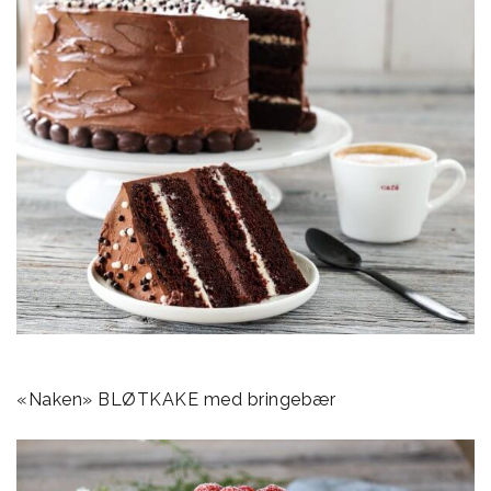
«Naken» BLØTKAKE med bringebær