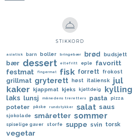
STIKKORD
brød
boller
budsjett
barn
asiatisk
bringebær
dessert
bær
favoritt
eple
eltefritt
fisk
festmat
forrett
frokost
fingermat
jul
gryterett
grillmat
høst
italiensk
kaker
kylling
kjappmat
kjeks
kjøttdeig
laks
lunsj
pasta
pizza
månedens treretters
salat
saus
poteter
påske
rundstykker
sommer
småretter
sjokolade
suppe
svin
torsk
storfe
spiselige gaver
vegetar