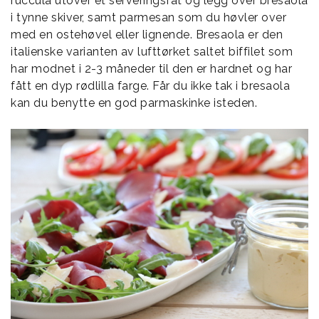
ruccula utover et serveringsfat og legg over bresaola
i tynne skiver, samt parmesan som du høvler over
med en ostehøvel eller lignende. Bresaola er den
italienske varianten av lufttørket saltet biffilet som
har modnet i 2-3 måneder til den er hardnet og har
fått en dyp rødlilla farge. Får du ikke tak i bresaola
kan du benytte en god parmaskinke isteden.