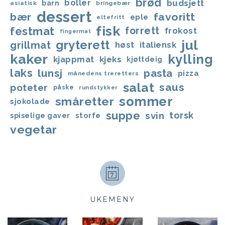
brød
boller
budsjett
barn
asiatisk
bringebær
dessert
bær
favoritt
eple
eltefritt
fisk
festmat
forrett
frokost
fingermat
jul
gryterett
grillmat
høst
italiensk
kaker
kylling
kjappmat
kjeks
kjøttdeig
laks
lunsj
pasta
pizza
månedens treretters
salat
saus
poteter
påske
rundstykker
sommer
småretter
sjokolade
suppe
svin
torsk
storfe
spiselige gaver
vegetar
UKEMENY