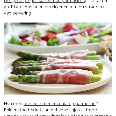
Deilige asparges surret med parmaskink
e slår alltid
an. Rist gjerne noen pinjekjerner som du strør over
ved servering.
Hva med
bresaola med ruccula og parmesan
?
Enklere (og bedre) kan det knapt gjøres; fordel