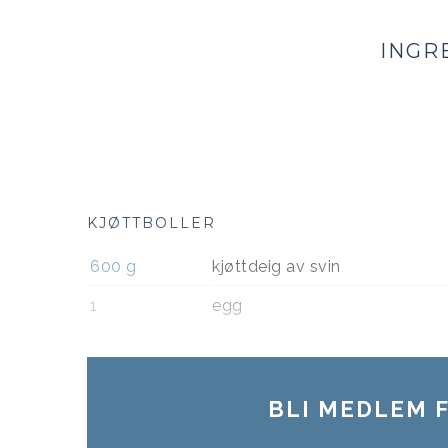
INGR
KJØTTBOLLER
600
g
kjøttdeig av svin
1
egg
BLI MEDLEM F