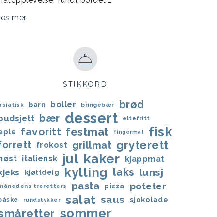
atopplevelser rundt bordet …
Les mer
STIKKORD
brød
boller
barn
asiatisk
bringebær
dessert
bær
budsjett
eltefritt
fisk
favoritt
festmat
eple
fingermat
gryterett
forrett
grillmat
frokost
jul
kaker
høst
italiensk
kjappmat
kylling
laks
lunsj
kjeks
kjøttdeig
pasta
poteter
pizza
månedens treretters
salat
saus
sjokolade
påske
rundstykker
sommer
småretter