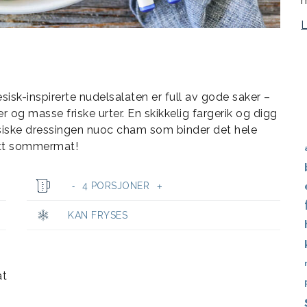
m
sisk-inspirerte nudelsalaten er full av gode saker –
er og masse friske urter. En skikkelig fargerik og digg
iske dressingen nuoc cham som binder det hele
ett sommermat!
4 PORSJONER
-
+
KAN FRYSES
at