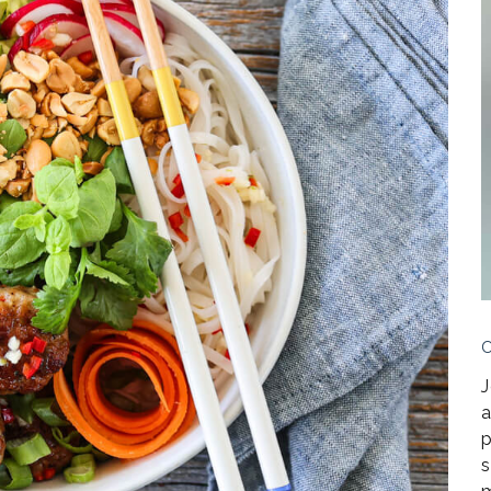
J
a
p
s