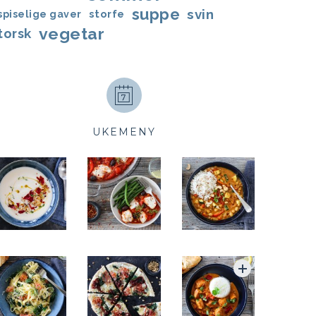
suppe
svin
storfe
spiselige gaver
vegetar
torsk
UKEMENY