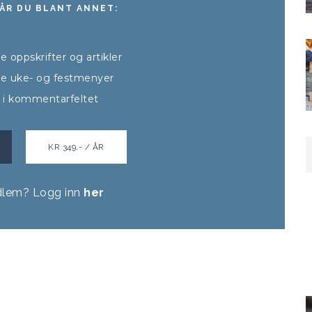
ÅR DU BLANT ANNET:
lle oppskrifter og artikler
alle uke- og festmenyer
t i kommentarfeltet
KR 349,- / ÅR
dlem? Logg inn
her