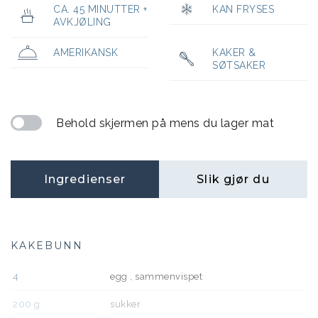
CA. 45 MINUTTER +
KAN FRYSES
AVKJØLING
AMERIKANSK
KAKER &
SØTSAKER
Behold skjermen på mens du lager mat
Ingredienser
Slik gjør du
KAKEBUNN
4
egg , sammenvispet
200
g
sukker