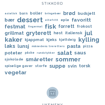
STIKKORD
brød
boller
budsjett
barn
asiatisk
bringebær
dessert
bær
favoritt
eple
eltefritt
fisk
festmat
forrett
frokost
fingermat
jul
gryterett
grillmat
høst
italiensk
kaker
kylling
kjappmat
kjeks
kjøttdeig
laks
lunsj
pasta
pizza
månedens treretters
salat
saus
poteter
påske
rundstykker
sommer
småretter
sjokolade
suppe
svin
torsk
storfe
spiselige gaver
vegetar
UKEMENY