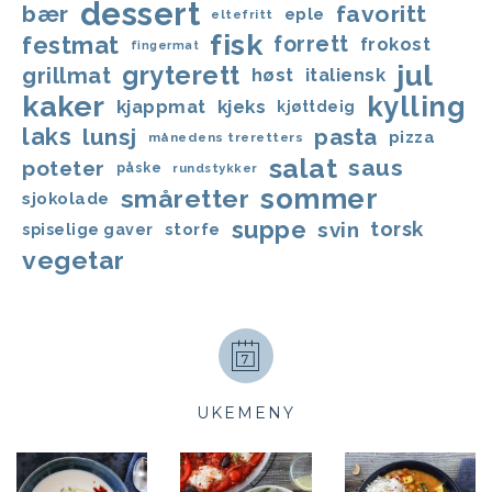
dessert
bær
favoritt
eple
eltefritt
fisk
festmat
forrett
frokost
fingermat
jul
gryterett
grillmat
høst
italiensk
kaker
kylling
kjappmat
kjeks
kjøttdeig
laks
lunsj
pasta
pizza
månedens treretters
salat
saus
poteter
påske
rundstykker
sommer
småretter
sjokolade
suppe
svin
torsk
storfe
spiselige gaver
vegetar
UKEMENY