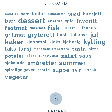
STIKKORD
brød
boller
budsjett
barn
asiatisk
bringebær
dessert
bær
favoritt
eple
eltefritt
fisk
festmat
forrett
frokost
fingermat
jul
gryterett
grillmat
høst
italiensk
kaker
kylling
kjappmat
kjeks
kjøttdeig
laks
lunsj
pasta
pizza
månedens treretters
salat
saus
poteter
påske
rundstykker
sommer
småretter
sjokolade
suppe
svin
torsk
storfe
spiselige gaver
vegetar
UKEMENY