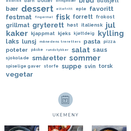
brød
boller
budsjett
barn
asiatisk
bringebær
dessert
bær
favoritt
eple
eltefritt
fisk
festmat
forrett
frokost
fingermat
jul
gryterett
grillmat
høst
italiensk
kaker
kylling
kjappmat
kjeks
kjøttdeig
laks
lunsj
pasta
pizza
månedens treretters
salat
saus
poteter
påske
rundstykker
sommer
småretter
sjokolade
suppe
svin
torsk
storfe
spiselige gaver
vegetar
UKEMENY