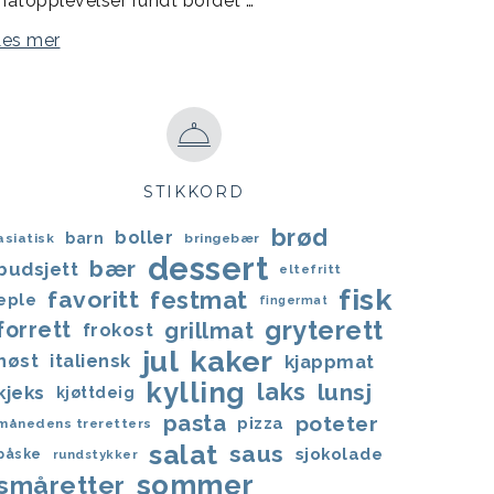
atopplevelser rundt bordet …
Les mer
STIKKORD
brød
boller
barn
asiatisk
bringebær
dessert
bær
budsjett
eltefritt
fisk
favoritt
festmat
eple
fingermat
gryterett
forrett
grillmat
frokost
jul
kaker
høst
italiensk
kjappmat
kylling
laks
lunsj
kjeks
kjøttdeig
pasta
poteter
pizza
månedens treretters
salat
saus
sjokolade
påske
rundstykker
sommer
småretter