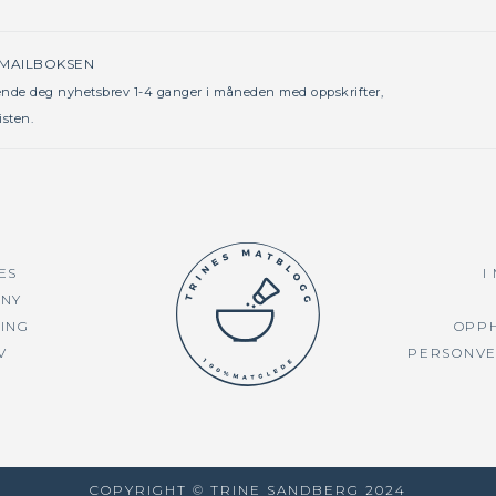
 MAILBOKSEN
sende deg nyhetsbrev 1-4 ganger i måneden med oppskrifter,
isten.
ES
I
NY
TING
OPP
V
PERSONV
COPYRIGHT © TRINE SANDBERG 2024