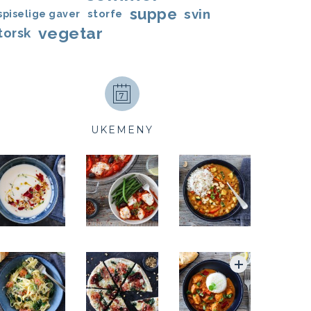
suppe
svin
storfe
spiselige gaver
vegetar
torsk
UKEMENY