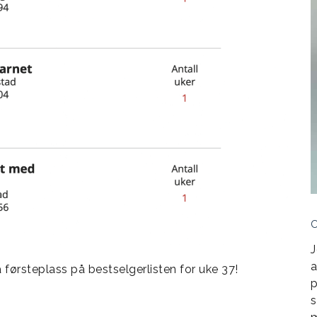
J
a
 førsteplass på bestselgerlisten for uke 37!
p
s