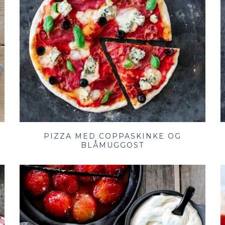
PIZZA MED COPPASKINKE OG
BLÅMUGGOST