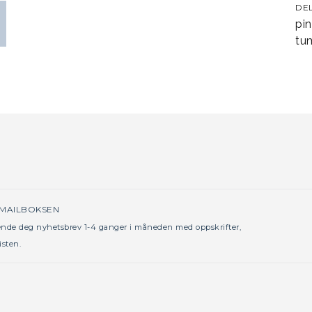
DE
pin
tum
 MAILBOKSEN
sende deg nyhetsbrev 1-4 ganger i måneden med oppskrifter,
isten.