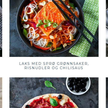
R
LAKS MED SPRØ GRØNNSAKER,
RISNUDLER OG CHILISAUS