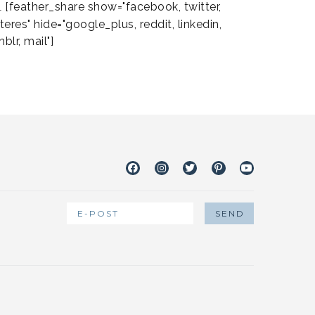
[feather_share show="facebook, twitter,
L
teres" hide="google_plus, reddit, linkedin,
blr, mail"]
Facebook
Instagram
Twitter
Pinterest
Youtube