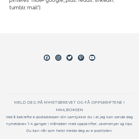
pinteres" hide="google_plus, reddit, linkedin,
tumblr, mail"]
Facebook
Instagram
Twitter
Pinterest
Youtube
MELD DEG PÅ NYHETSBREVET OG FÅ OPPSKRIFTENE I
MAILBOKSEN
Ved å bekrefte e-postadressen din samtykker du i at jeg kan sende deg
nyhetsbrev 1-4 ganger i måneden med oppskrifter, ukemenyer og tips.
Du kan når som helst melde deg av e-postlisten.