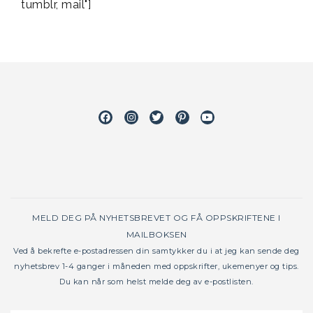
tumblr, mail"]
Facebook
Instagram
Twitter
Pinterest
Youtube
MELD DEG PÅ NYHETSBREVET OG FÅ OPPSKRIFTENE I
MAILBOKSEN
Ved å bekrefte e-postadressen din samtykker du i at jeg kan sende deg
nyhetsbrev 1-4 ganger i måneden med oppskrifter, ukemenyer og tips.
Du kan når som helst melde deg av e-postlisten.