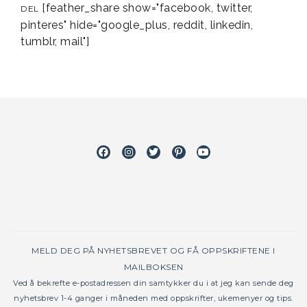
[feather_share show="facebook, twitter,
DEL
pinteres" hide="google_plus, reddit, linkedin,
tumblr, mail"]
Facebook
Instagram
Twitter
Pinterest
Youtube
MELD DEG PÅ NYHETSBREVET OG FÅ OPPSKRIFTENE I
MAILBOKSEN
Ved å bekrefte e-postadressen din samtykker du i at jeg kan sende deg
nyhetsbrev 1-4 ganger i måneden med oppskrifter, ukemenyer og tips.