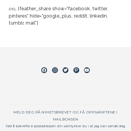
[feather_share show="facebook, twitter,
DEL
pinteres" hide="google_plus, reddit, linkedin,
tumblr, mail"]
Facebook
Instagram
Twitter
Pinterest
Youtube
MELD DEG PÅ NYHETSBREVET OG FÅ OPPSKRIFTENE I
MAILBOKSEN
Ved å bekrefte e-postadressen din samtykker du i at jeg kan sende deg