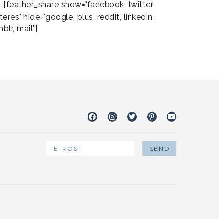
[feather_share show="facebook, twitter,
L
teres" hide="google_plus, reddit, linkedin,
blr, mail"]
Facebook
Instagram
Twitter
Pinterest
Youtube