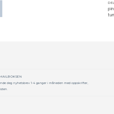
DE
pin
tum
 MAILBOKSEN
sende deg nyhetsbrev 1-4 ganger i måneden med oppskrifter,
isten.