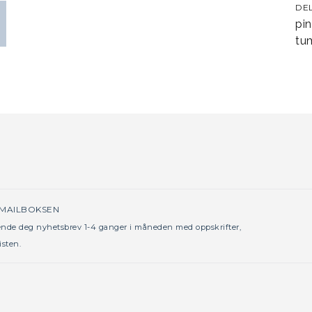
DE
pin
tum
 MAILBOKSEN
sende deg nyhetsbrev 1-4 ganger i måneden med oppskrifter,
isten.