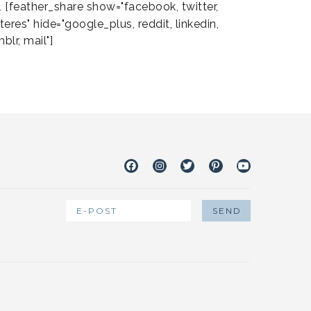
[feather_share show="facebook, twitter,
L
teres" hide="google_plus, reddit, linkedin,
blr, mail"]
Facebook
Instagram
Twitter
Pinterest
Youtube