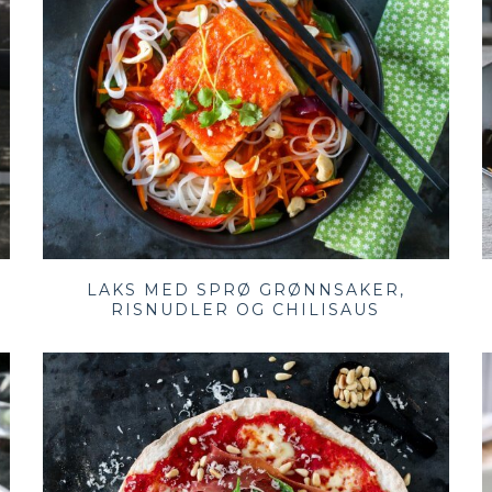
LAKS MED SPRØ GRØNNSAKER,
RISNUDLER OG CHILISAUS