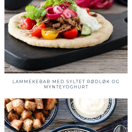
LAMMEKEBAB MED SYLTET RØDLØK OG
MYNTEYOGHURT