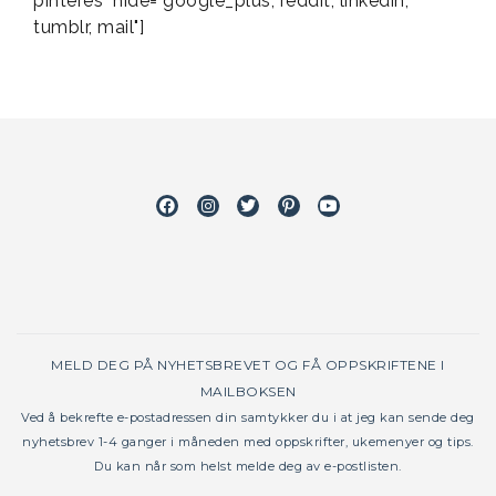
pinteres" hide="google_plus, reddit, linkedin,
tumblr, mail"]
Facebook
Instagram
Twitter
Pinterest
Youtube
MELD DEG PÅ NYHETSBREVET OG FÅ OPPSKRIFTENE I
MAILBOKSEN
Ved å bekrefte e-postadressen din samtykker du i at jeg kan sende deg
nyhetsbrev 1-4 ganger i måneden med oppskrifter, ukemenyer og tips.
Du kan når som helst melde deg av e-postlisten.